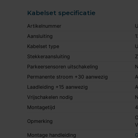
Kabelset specificatie
Artikelnummer
U
Aansluiting
1
Kabelset type
U
Stekkeraansluiting
Z
Parkeersensoren uitschakeling
N
Permanente stroom +30 aanwezig
A
Laadleiding +15 aanwezig
A
Vrijschakelen nodig
N
Montagetijd
4
O
Opmerking
Montage handleiding
G