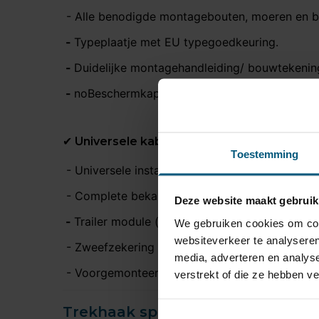
- Alle benodigde montagebouten, moeren en be
-
Typeplaatje met EU typegoedkeuring.
-
Duidelijke montagehandleiding/ bouwtekenin
-
noBeschermkap voor de kogelkop.
✔ Universele kabelset (13-polig)
Toestemming
- Universele installatiehandleiding
- Complete bekabeling
Deze website maakt gebruik
-
Trailer module (voorkomt storingen in het C
We gebruiken cookies om cont
websiteverkeer te analyseren
- Zweefzekering ter bescherming van de modu
media, adverteren en analys
- Voorgemonteerde 13 polige stekkerdoos.
verstrekt of die ze hebben v
Trekhaak specificatie