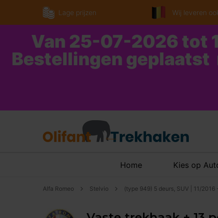
Lage prijzen
Wij leveren ook
Van 25-07-2026 tot 1
Bestellingen geplaatst
Home
Kies op Au
Alfa Romeo
Stelvio
(type 949) 5 deurs, SUV | 11/2016
Vaste trekhaak + 13 p