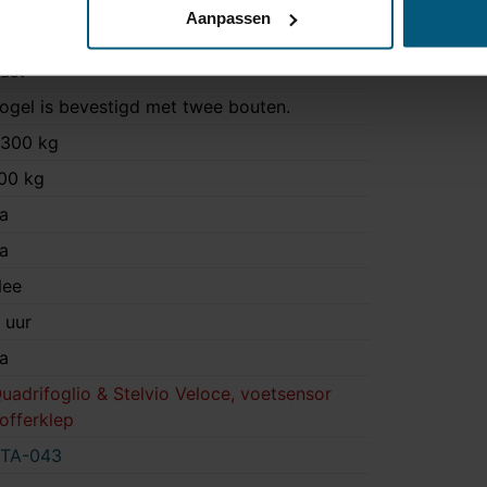
Aanpassen
TA-043
ast
ogel is bevestigd met twee bouten.
300 kg
00 kg
a
a
ee
 uur
a
uadrifoglio & Stelvio Veloce, voetsensor
offerklep
TA-043