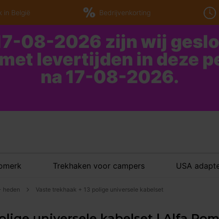
 in België
Bedrijvenkorting
7-08-2026 zijn wij gesl
 met levertijden in deze 
na 17-08-2026.
tomerk
Trekhaken voor campers
USA adapte
 - heden
Vaste trekhaak + 13 polige universele kabelset
olige universele kabelset | Alfa Rom