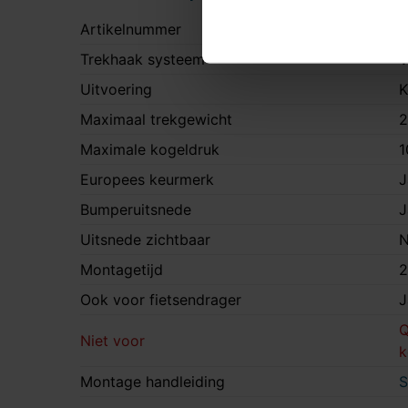
Artikelnummer
S
Trekhaak systeem
V
Uitvoering
K
Maximaal trekgewicht
2
Maximale kogeldruk
1
Europees keurmerk
J
Bumperuitsnede
J
Uitsnede zichtbaar
N
Montagetijd
2
Ook voor fietsendrager
J
Q
Niet voor
k
Montage handleiding
S