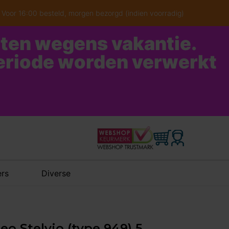
Voor 16:00 besteld, morgen bezorgd (indien voorradig)
oten wegens vakantie.
periode worden verwerkt
rs
Diverse
eo Stelvio (type 949) 5