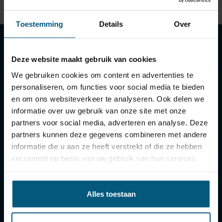
Toestemming
Details
Over
Deze website maakt gebruik van cookies
Klantenservice
We gebruiken cookies om content en advertenties te
Contactgegevens
personaliseren, om functies voor social media te bieden
en om ons websiteverkeer te analyseren. Ook delen we
Bezorgen en afhalen
informatie over uw gebruik van onze site met onze
Bestellen en betalen
partners voor social media, adverteren en analyse. Deze
Retourneren, ruilen en garantie
partners kunnen deze gegevens combineren met andere
informatie die u aan ze heeft verstrekt of die ze hebben
Status van mijn bestelling
verzameld op basis van uw gebruik van hun services.
Technische vragen / hulp bij montage
Zakelijke bestellingen
Alles toestaan
Informatie