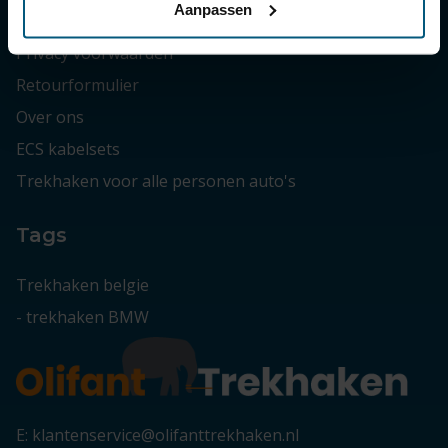
Aanpassen
Algemene voorwaarden
Privacy voorwaarden
Retourformulier
Over ons
ECS kabelsets
Trekhaken voor alle personen auto's
Tags
Trekhaken belgie
-
trekhaken BMW
E: klantenservice@olifanttrekhaken.nl