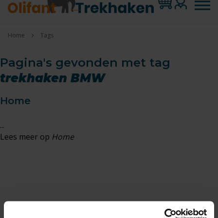
Home
Tags
Pagina's gevonden met tag
trekhaken BMW
Home
...
Lees meer op
Home