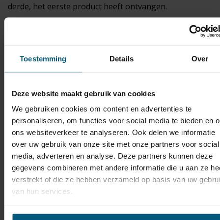
derde, het eerste product heeft ontvangen.
Bij diensten en digitale inhoud die niet op een
materiële drager is geleverd:
Toestemming
Details
Over
De consument kan een dienstenovereenkomst en een
overeenkomst voor levering van digitale inhoud die
niet op een materiële drager is geleverd gedurende
Deze website maakt gebruik van cookies
minimaal 14 dagen zonder opgave van redenen
We gebruiken cookies om content en advertenties te
ontbinden. De ondernemer mag de consument vragen
personaliseren, om functies voor social media te bieden en 
naar de reden van herroeping, maar deze niet tot
ons websiteverkeer te analyseren. Ook delen we informatie
opgave van zijn reden(en) verplichten.
over uw gebruik van onze site met onze partners voor social
De in lid 3 genoemde bedenktijd gaat in op de dag die
media, adverteren en analyse. Deze partners kunnen deze
volgt op het sluiten van de overeenkomst.
gegevens combineren met andere informatie die u aan ze he
verstrekt of die ze hebben verzameld op basis van uw gebru
Verlengde bedenktijd voor producten, diensten en
van hun services.
digitale inhoud die niet op een materiële drager is
geleverd bij niet informeren over herroepingsrecht: