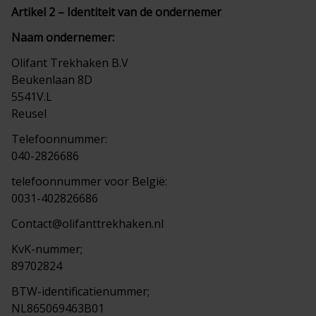
Artikel 2 – Identiteit van de ondernemer
Naam ondernemer:
Olifant Trekhaken B.V
Beukenlaan 8D
5541V.L
Reusel
Telefoonnummer:
040-2826686
telefoonnummer voor België:
0031-402826686
Contact@olifanttrekhaken.nl
KvK-nummer;
89702824
BTW-identificatienummer;
NL865069463B01