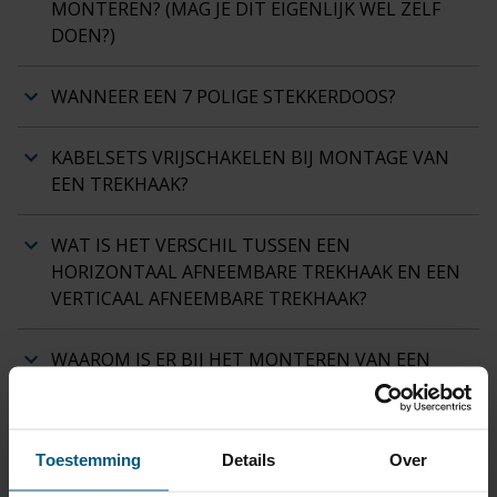
MONTEREN? (MAG JE DIT EIGENLIJK WEL ZELF
DOEN?)
WANNEER EEN 7 POLIGE STEKKERDOOS?
KABELSETS VRIJSCHAKELEN BIJ MONTAGE VAN
EEN TREKHAAK?
WAT IS HET VERSCHIL TUSSEN EEN
HORIZONTAAL AFNEEMBARE TREKHAAK EN EEN
VERTICAAL AFNEEMBARE TREKHAAK?
WAAROM IS ER BIJ HET MONTEREN VAN EEN
TREKHAAK SOMS EEN UITSNEDE VAN DE
BUMPER NODIG?
Toestemming
Details
Over
KAN EEN TREKHAAK KOGEL VOOR DE