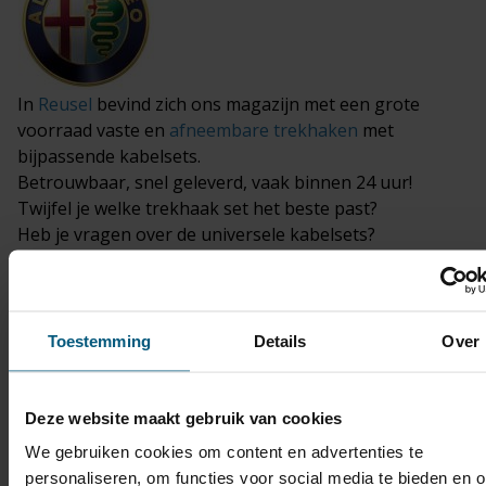
In
Reusel
bevind zich ons magazijn met een grote
voorraad vaste en
afneembare trekhaken
met
bijpassende kabelsets.
Betrouwbaar, snel geleverd, vaak binnen 24 uur!
Twijfel je welke trekhaak set het beste past?
Heb je vragen over de universele kabelsets?
Neem gewoon
contact
met ons op!
Met onze jarenlange ervaring geeft Olifant
trekhaken je graag een eerlijk en onafhankelijk advies.
Toestemming
Details
Over
Deze website maakt gebruik van cookies
We gebruiken cookies om content en advertenties te
personaliseren, om functies voor social media te bieden en 