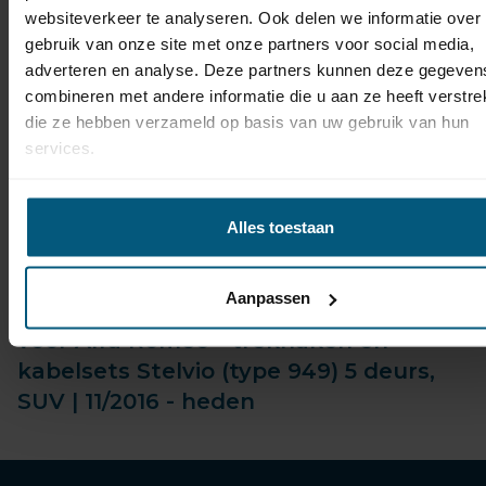
Alfa Romeo Stelvio productiedatum
websiteverkeer te analyseren. Ook delen we informatie over
vanaf 2016 tot heden.
gebruik van onze site met onze partners voor social media,
adverteren en analyse. Deze partners kunnen deze gegeven
Maak onder je keuze welk bouwjaar je
combineren met andere informatie die u aan ze heeft verstrek
die ze hebben verzameld op basis van uw gebruik van hun
Alfa Romeo Stelvio is.
services.
Bestel voordelig je trekhaak met
bijpassende kabelset!
Alles toestaan
Aanpassen
Trekhaak met bijpassende kabelset
voor Alfa Romeo - trekhaken en
kabelsets Stelvio (type 949) 5 deurs,
SUV | 11/2016 - heden