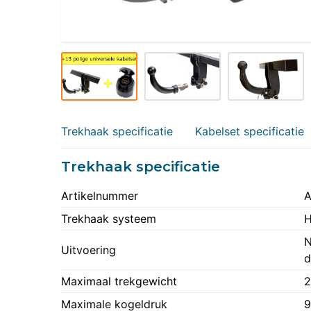
Trekhaak specificatie
Kabelset specificatie
Trekhaak specificatie
Artikelnummer
A
Trekhaak systeem
H
N
Uitvoering
d
Maximaal trekgewicht
2
Maximale kogeldruk
9