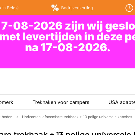
 in België
Bedrijvenkorting
7-08-2026 zijn wij gesl
 met levertijden in deze 
na 17-08-2026.
tomerk
Trekhaken voor campers
USA adapte
 - heden
Horizontaal afneembare trekhaak + 13 polige universele kabelset
re trekhaak + 13 polige universele 