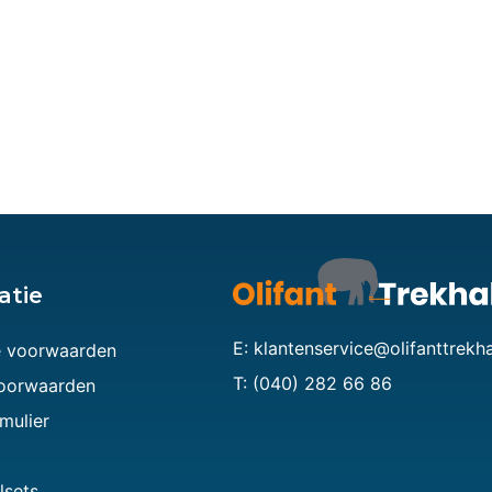
atie
E: klantenservice@olifanttrekh
 voorwaarden
T: (040) 282 66 86
voorwaarden
mulier
lsets