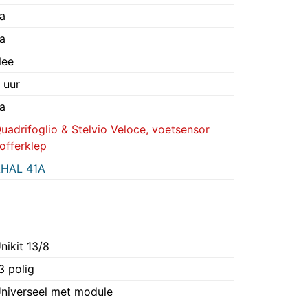
a
a
ee
 uur
a
uadrifoglio & Stelvio Veloce, voetsensor
offerklep
HAL 41A
nikit 13/8
3 polig
niverseel met module