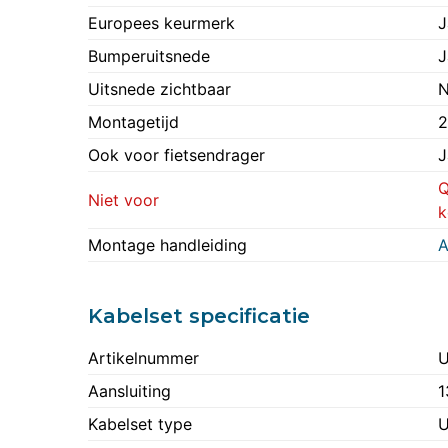
Europees keurmerk
J
Bumperuitsnede
J
Uitsnede zichtbaar
N
Montagetijd
2
Ook voor fietsendrager
J
Q
Niet voor
k
Montage handleiding
A
Kabelset specificatie
Artikelnummer
U
Aansluiting
1
Kabelset type
U