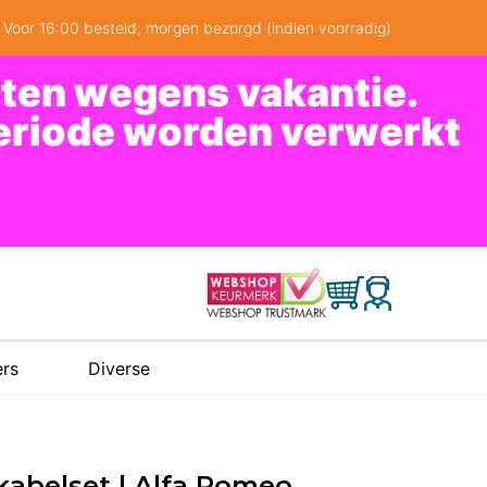
Voor 16:00 besteld, morgen bezorgd (indien voorradig)
oten wegens vakantie.
periode worden verwerkt
rs
Diverse
kabelset | Alfa Romeo