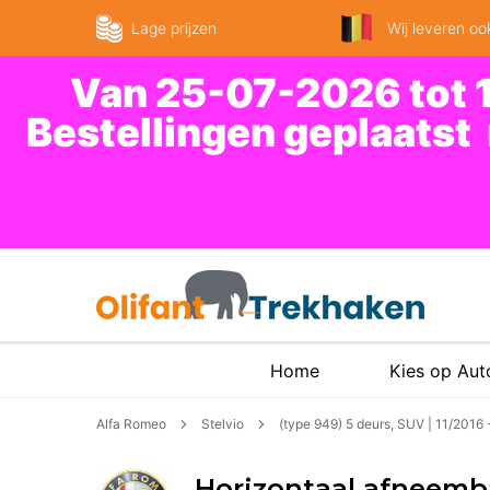
Lage prijzen
Wij leveren ook
Van 25-07-2026 tot 1
Bestellingen geplaatst
Home
Kies op Au
Alfa Romeo
Stelvio
(type 949) 5 deurs, SUV | 11/2016
Horizontaal afneemba