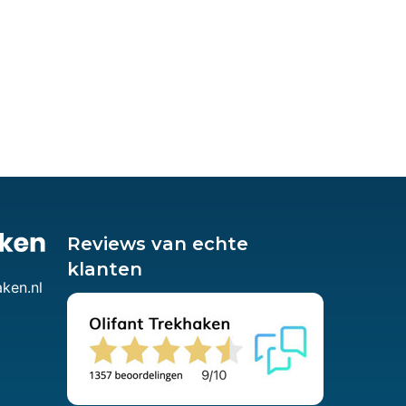
Reviews van echte
klanten
aken.nl