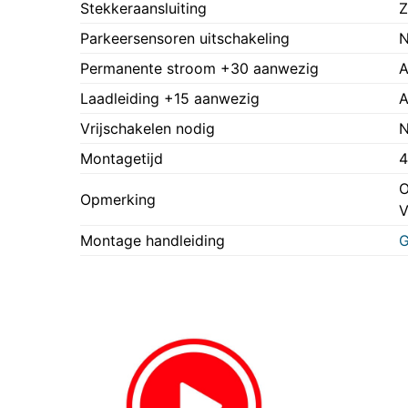
Stekkeraansluiting
Z
Parkeersensoren uitschakeling
N
Permanente stroom +30 aanwezig
A
Laadleiding +15 aanwezig
A
Vrijschakelen nodig
N
Montagetijd
4
O
Opmerking
Montage handleiding
G