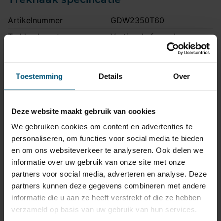
Artikelnummer
GDW2350T60
Trekhaak systeem
Verticaal afneembaar
Na afname van de kogel, is
de houder van de trekhaak
Uitvoering
Toestemming
Details
volledig uit het zicht
Over
onttrokken.
Maximaal trekgewicht
2100 kg
Deze website maakt gebruik van cookies
Maximale kogeldruk
110 kg
We gebruiken cookies om content en advertenties te
Europees keurmerk
Ja
personaliseren, om functies voor social media te bieden
en om ons websiteverkeer te analyseren. Ook delen we
Bumperuitsnede
Ja
informatie over uw gebruik van onze site met onze
Uitsnede zichtbaar
Nee
partners voor social media, adverteren en analyse. Deze
Montagetijd
2 uur
partners kunnen deze gegevens combineren met andere
informatie die u aan ze heeft verstrekt of die ze hebben
Ook voor fietsendrager
Ja
verzameld op basis van uw gebruik van hun services.
Niet voor
RS