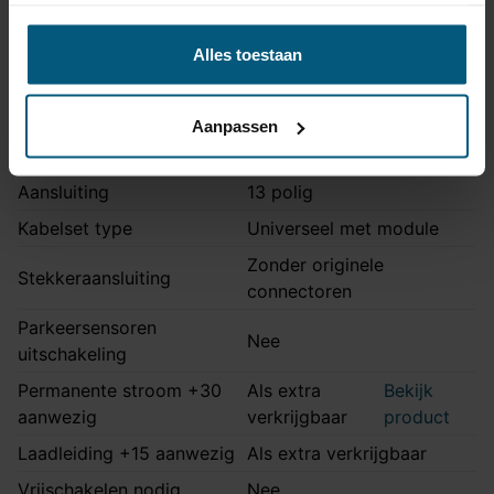
Montage handleiding
GDW2350T60
Alles toestaan
Kabelset specificatie
Aanpassen
Artikelnummer
Unikit 13/8
Aansluiting
13 polig
Kabelset type
Universeel met module
Zonder originele
Stekkeraansluiting
connectoren
Parkeersensoren
Nee
uitschakeling
Permanente stroom +30
Als extra
Bekijk
aanwezig
verkrijgbaar
product
Laadleiding +15 aanwezig
Als extra verkrijgbaar
Vrijschakelen nodig
Nee