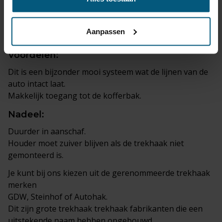
deze niet in gebruik is.
-bij een verticaal afneembare trekhaak is na afname
van de kogel niet zichtbaar dat een trekhaak
Aanpassen
gemonteerd is.
Voordelen:
Dit is een bijzonder mooi systeem wat de lijnen van de
auto intact laat.
Makkelijk toegang tot de kofferbak.
Nadeel:
Duurder in aanschaf.
Houder moet zuiver blijven als de trekhaak niet
gemonteerd is.
Je kunt bij ons kiezen uit de gerenommeerde trekhaak
merken
GDW, Steinhof of Autohak.
Dit zijn grote trekhaak trekhaak fabrikanten die een
uitstekende naam hebben opgebouwd.