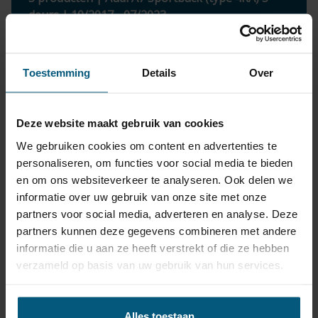
deurs | 10/2017 - 07/2023
Je trekhaak met kabelset
Toestemming
Details
Over
goedkoop bestellen voor Audi
A7 Sportback (type 4KA) 5
Deze website maakt gebruik van cookies
deurs doe je hier!
We gebruiken cookies om content en advertenties te
Maak de keuze uit een afneembare of vaste
personaliseren, om functies voor social media te bieden
en om ons websiteverkeer te analyseren. Ook delen we
trekhaak.
informatie over uw gebruik van onze site met onze
Een
vaste trekhaak
:
partners voor social media, adverteren en analyse. Deze
- is goedkoper in aanschaf en is makkelijk in gebruik.
partners kunnen deze gegevens combineren met andere
- fietsendrager kan direct aan de trekhaak gekoppeld
informatie die u aan ze heeft verstrekt of die ze hebben
worden.
verzameld op basis van uw gebruik van hun services.
De
afneembare trekhaak
:
-de trekhaak kogel ligt opgeborgen in de kofferbak als
Alles toestaan