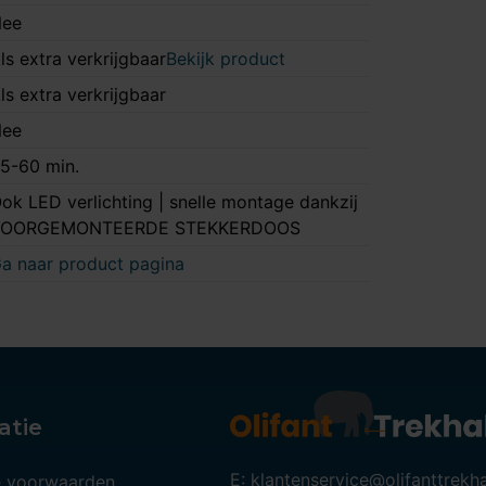
ee
ls extra verkrijgbaar
Bekijk product
ls extra verkrijgbaar
ee
5-60 min.
ok LED verlichting | snelle montage dankzij
VOORGEMONTEERDE STEKKERDOOS
a naar product pagina
atie
E: klantenservice@olifanttrekh
 voorwaarden