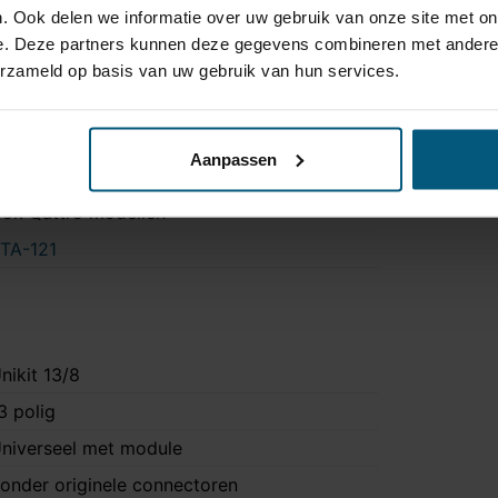
. Ook delen we informatie over uw gebruik van onze site met on
a
e. Deze partners kunnen deze gegevens combineren met andere i
ee
erzameld op basis van uw gebruik van hun services.
 uur
a
Aanpassen
-Line en S4
ok Qattro modellen
TA-121
nikit 13/8
3 polig
niverseel met module
onder originele connectoren