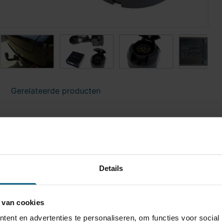
Gerelateerde producten
TA-121
ast
Details
ogel is bevestigd met twee bouten.
100 kg
0 kg
 van cookies
ent en advertenties te personaliseren, om functies voor social
a