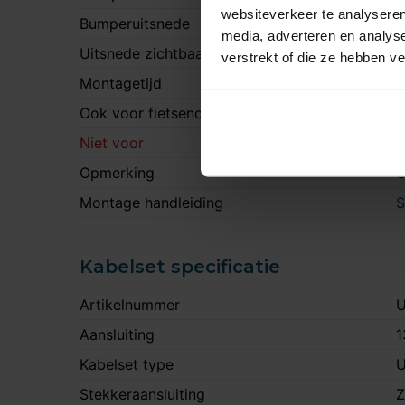
websiteverkeer te analyseren
Bumperuitsnede
J
media, adverteren en analys
Uitsnede zichtbaar
N
verstrekt of die ze hebben v
Montagetijd
2
Ook voor fietsendrager
J
Niet voor
S
Opmerking
O
Montage handleiding
S
Kabelset specificatie
Artikelnummer
U
Aansluiting
1
Kabelset type
U
Stekkeraansluiting
Z