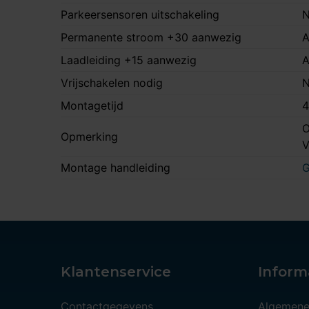
Parkeersensoren uitschakeling
N
Permanente stroom +30 aanwezig
A
Laadleiding +15 aanwezig
A
Vrijschakelen nodig
N
Montagetijd
4
O
Opmerking
Montage handleiding
G
Klantenservice
Inform
Contactgegevens
Algemene