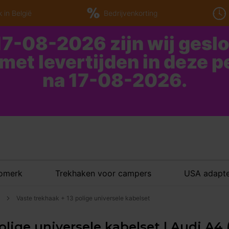
 in België
Bedrijvenkorting
7-08-2026 zijn wij gesl
 met levertijden in deze 
na 17-08-2026.
tomerk
Trekhaken voor campers
USA adapte
Vaste trekhaak + 13 polige universele kabelset
olige universele kabelset | Audi A4 