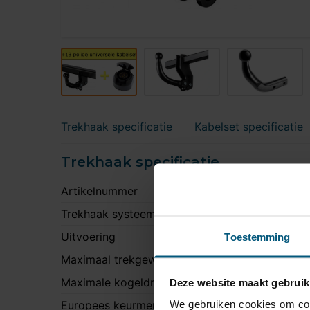
Trekhaak specificatie
Kabelset specificatie
Trekhaak specificatie
Artikelnummer
S
Trekhaak systeem
V
Uitvoering
K
Toestemming
Maximaal trekgewicht
2
Maximale kogeldruk
9
Deze website maakt gebruik
We gebruiken cookies om cont
Europees keurmerk
J