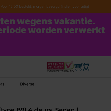
Voor 16:00 besteld, morgen bezorgd (indien voorradig)
oten wegens vakantie.
periode worden verwerkt
rs
Diverse
(type B9) 4 deurs, Sedan |