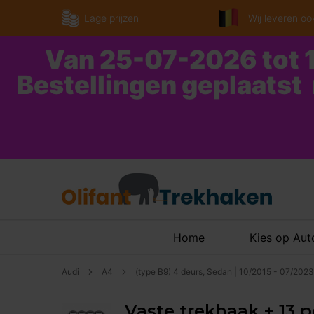
Lage prijzen
Wij leveren ook
Van 25-07-2026 tot 1
Bestellingen geplaatst
Home
Kies op Au
Audi
A4
(type B9) 4 deurs, Sedan | 10/2015 - 07/2023
Vaste trekhaak + 13 p