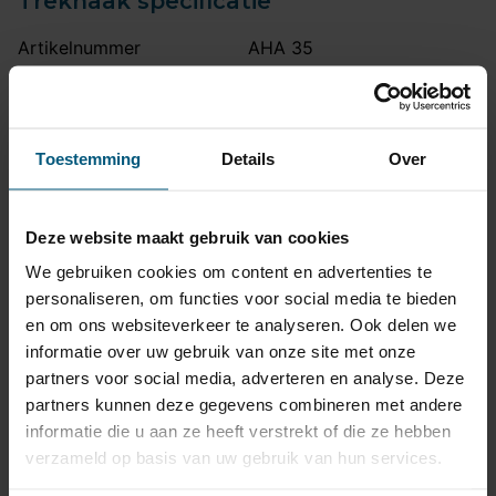
Trekhaak specificatie
Artikelnummer
AHA 35
Trekhaak systeem
Vast
Kogel is bevestigd met
Uitvoering
twee bouten.
Toestemming
Details
Over
Maximaal trekgewicht
2145 kg
Maximale kogeldruk
90 kg
Deze website maakt gebruik van cookies
Europees keurmerk
Ja
We gebruiken cookies om content en advertenties te
Bumperuitsnede
Ja
personaliseren, om functies voor social media te bieden
en om ons websiteverkeer te analyseren. Ook delen we
Uitsnede zichtbaar
Nee
informatie over uw gebruik van onze site met onze
Montagetijd
1 uur 30 minuten
partners voor social media, adverteren en analyse. Deze
Ook voor fietsendrager
Ja
partners kunnen deze gegevens combineren met andere
informatie die u aan ze heeft verstrekt of die ze hebben
Ook Quattro en S4
Opmerking
verzameld op basis van uw gebruik van hun services.
modellen