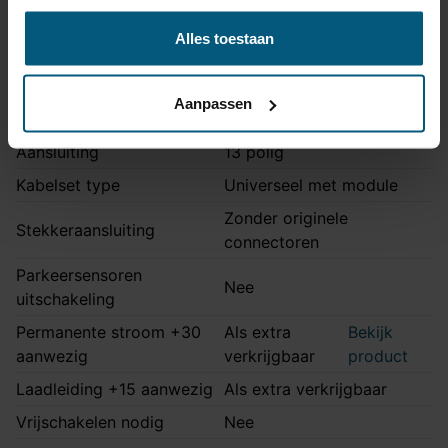
Montage handleiding
AHA 35
Alles toestaan
Kabelset specificatie
Aanpassen
Artikelnummer
Unikit 13/8
Aansluiting
13 polig
Kabelset type
Universeel met module
Zonder originele
Stekkeraansluiting
connectoren
Parkeersensoren
Nee
uitschakeling
Permanente stroom +30
Als extra
Bekijk
aanwezig
verkrijgbaar
product
Laadleiding +15 aanwezig
Als extra verkrijgbaar
Vrijschakelen nodig
Nee