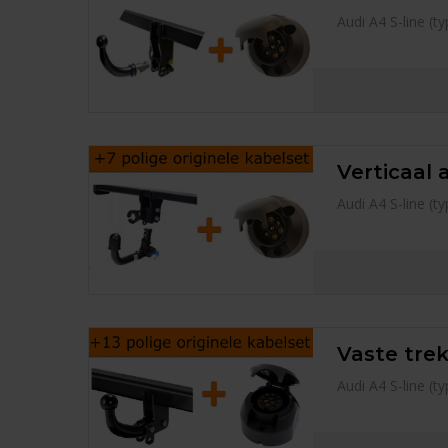
Audi A4 S-line (
Verticaal 
Audi A4 S-line (
Vaste trek
Audi A4 S-line (