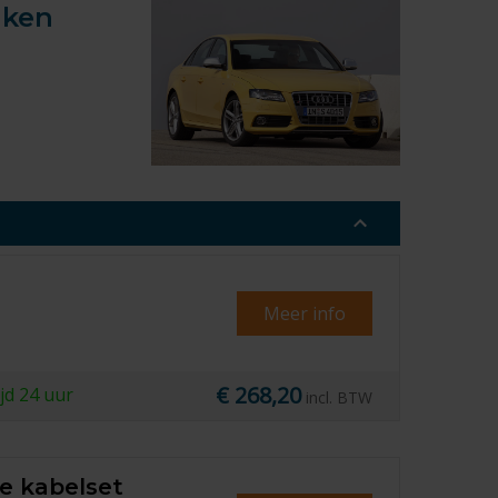
aken
Meer info
€ 268,20
ijd
24 uur
incl. BTW
le kabelset