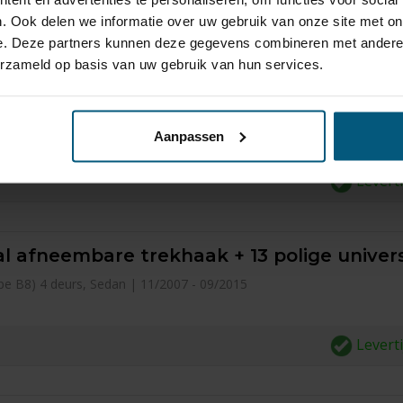
Levertijd
3-5 w
. Ook delen we informatie over uw gebruik van onze site met on
e. Deze partners kunnen deze gegevens combineren met andere i
erzameld op basis van uw gebruik van hun services.
haak + 13 polige universele kabelset
type B8) 4 deurs, Sedan | 11/2007 - 09/2015
Aanpassen
Levert
l afneembare trekhaak + 13 polige univer
type B8) 4 deurs, Sedan | 11/2007 - 09/2015
Levert