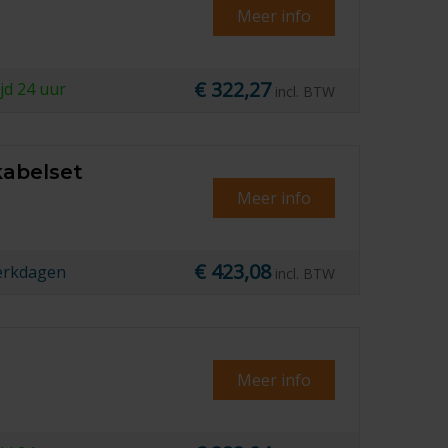
Meer info
€ 322,27
ijd
24 uur
incl. BTW
kabelset
Meer info
€ 423,08
erkdagen
incl. BTW
Meer info