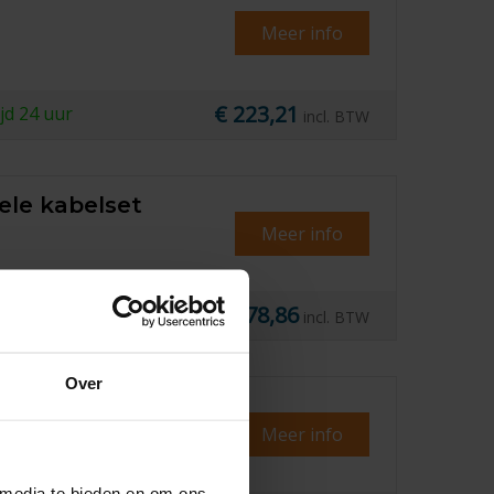
Meer info
€ 223,21
ijd
24 uur
incl. BTW
ele kabelset
Meer info
€ 278,86
ijd
24 uur
incl. BTW
Over
e kabelset
Meer info
 media te bieden en om ons