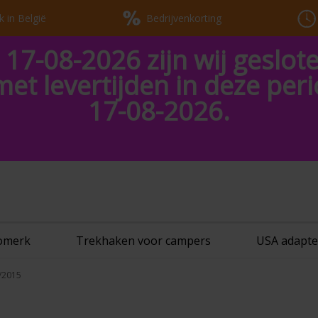
k in België
Bedrijvenkorting
 17-08-2026 zijn wij geslot
met levertijden in deze pe
17-08-2026.
tomerk
Trekhaken voor campers
USA adapte
9/2015