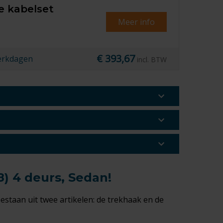
e kabelset
Meer info
€ 393,67
erkdagen
incl. BTW
8) 4 deurs, Sedan!
bestaan uit twee artikelen: de trekhaak en de