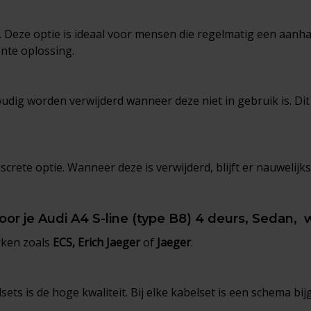
k. Deze optie is ideaal voor mensen die regelmatig een aanha
nte oplossing.
g worden verwijderd wanneer deze niet in gebruik is. Dit is
crete optie. Wanneer deze is verwijderd, blijft er nauwelijk
voor je Audi A4 S-line (type B8) 4 deurs, Sedan, 
rken zoals
ECS, Erich Jaeger
of
Jaeger
.
ets is de hoge kwaliteit. Bij elke kabelset is een schema bij