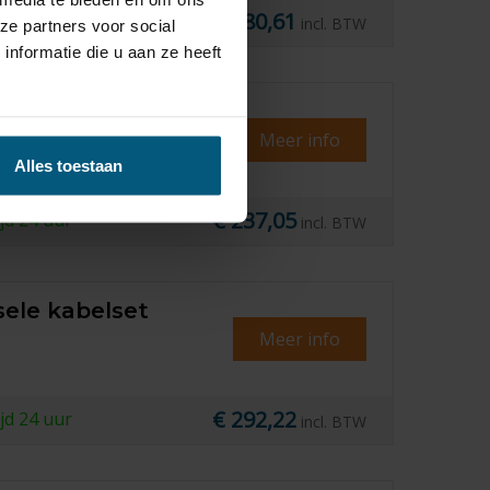
€ 380,61
erkdagen
incl. BTW
ze partners voor social
nformatie die u aan ze heeft
Meer info
Alles toestaan
€ 237,05
ijd
24 uur
incl. BTW
sele kabelset
Meer info
€ 292,22
ijd
24 uur
incl. BTW