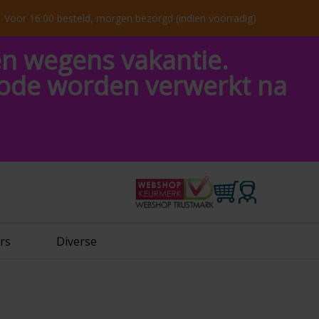
Voor 16:00 besteld, morgen bezorgd (indien voorradig)
en wegens vakantie.
riode worden verwerkt na
rs
Diverse