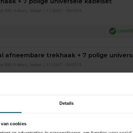
haak + 7 polige universele kabelset
type B8) 4 deurs, Sedan | 11/2007 - 09/2015
Levert
l afneembare trekhaak + 7 polige univers
type B8) 4 deurs, Sedan | 11/2007 - 09/2015
Levert
Details
afneembare trekhaak + 7 polige universel
type B8) 4 deurs, Sedan | 11/2007 - 09/2015
 van cookies
ent en advertenties te personaliseren, om functies voor social