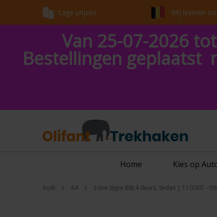
Lage prijzen
Wij leveren oo
Van 25-07-2026 tot
Bestellingen geplaatst 
Home
Kies op Au
Audi
A4
S-line (type B8) 4 deurs, Sedan | 11/2007 - 0