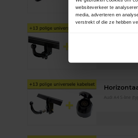
websiteverkeer te analyseren
media, adverteren en analys
verstrekt of die ze hebben v
Vaste trek
Audi A4 S-line (
Horizontaa
Audi A4 S-line (