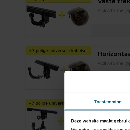
Vaste trek
Audi A4 S-line (
Horizontaa
Audi A4 S-line (
Toestemming
Verticaal 
Audi A4 S-line (
Deze website maakt gebruik
We gebruiken cookies om cont