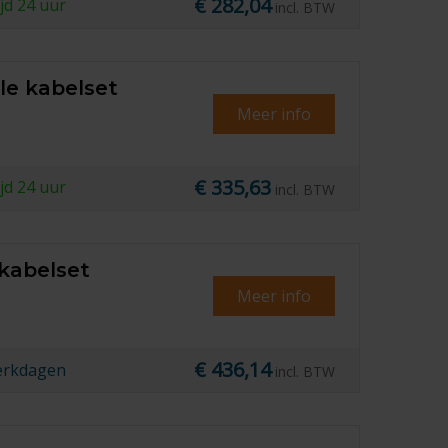
€ 282,04
ijd
24 uur
incl. BTW
le kabelset
Meer info
€ 335,63
ijd
24 uur
incl. BTW
 kabelset
Meer info
€ 436,14
erkdagen
incl. BTW