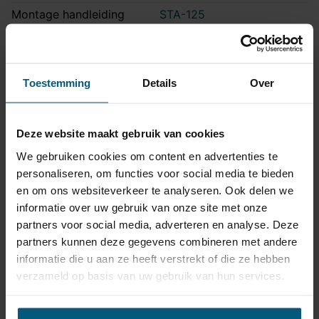
Montage handleiding
STA-125
Kabelset specificatie
Toestemming
Details
Over
Artikelnummer
87VW305BX
Aansluiting
7 polig
Deze website maakt gebruik van cookies
Kabelset type
Origineel
We gebruiken cookies om content en advertenties te
Stekkeraansluiting
Met originele connectoren
personaliseren, om functies voor social media te bieden
Parkeersensoren
en om ons websiteverkeer te analyseren. Ook delen we
Ja
uitschakeling
informatie over uw gebruik van onze site met onze
partners voor social media, adverteren en analyse. Deze
Vrijschakelen nodig
Ja
partners kunnen deze gegevens combineren met andere
Montagetijd
45 - 60 min.
informatie die u aan ze heeft verstrekt of die ze hebben
Montage handleiding
verzameld op basis van uw gebruik van hun services.
Ga naar product pagina