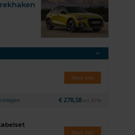
trekhaken
Meer info
€ 278,58
erkdagen
incl. BTW
kabelset
Meer info