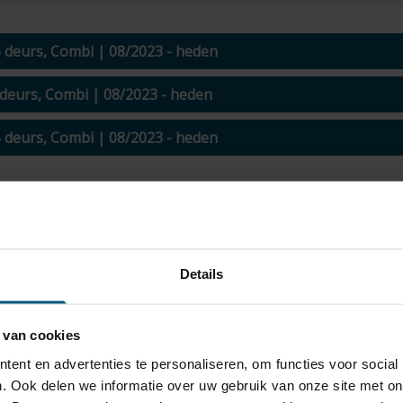
5 deurs, Combi | 08/2023 - heden
 deurs, Combi | 08/2023 - heden
5 deurs, Combi | 08/2023 - heden
oedkoop bestellen voor Audi A3 Spo
vaste trekhaak.
Details
bruik.
 van cookies
oppeld worden.
ent en advertenties te personaliseren, om functies voor social
. Ook delen we informatie over uw gebruik van onze site met on
ak als deze niet in gebruik is.