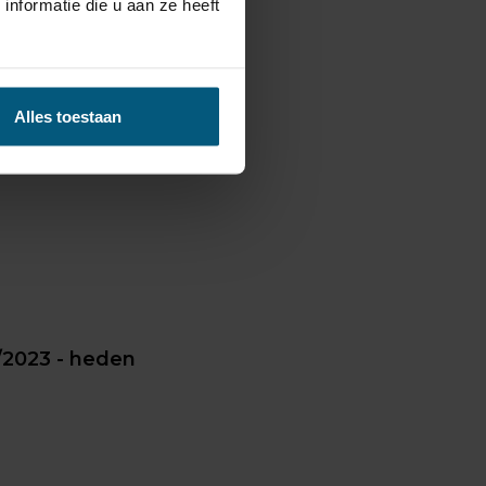
nformatie die u aan ze heeft
d is.
Alles toestaan
/2023 - heden