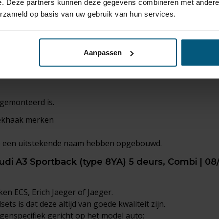
e. Deze partners kunnen deze gegevens combineren met andere i
name van de kogel niet zichtbaar dat een trekhaak gemonteer
erzameld op basis van uw gebruik van hun services.
an de auto intact laat.
Aanpassen
 gemonteerd is.
rekhaak merken
die een uitstekende naam hebben opgebouwd.
udi A3 Sportback (type 8YA) 5 deurs, Combi | 08
en ECS, Erich Jaeger of Jaeger.
ts is dat deze altijd van goede kwaliteit zijn.
genspecifiek gericht op het model auto: