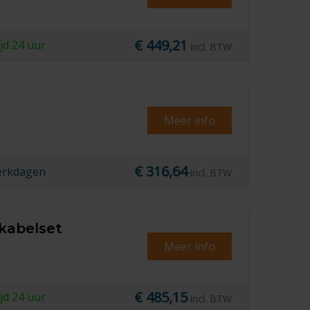
€ 449,21
ijd
24 uur
incl. BTW
Meer info
€ 316,64
erkdagen
incl. BTW
 kabelset
Meer info
€ 485,15
ijd
24 uur
incl. BTW