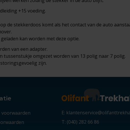
ijven werken zolang de stekker in de auto blijft.
adleiding +15 voeding.
 op de stekkerdoos komt als het contact van de auto aanstaa
mover.
e geladen kan worden met deze optie.
orden van een adapter.
 tussenstukje omgezet worden van 13 polig naar 7 polig.
storingsgevoelig zijn.
atie
E: klantenservice@olifanttrekh
 voorwaarden
T: (040) 282 66 86
voorwaarden