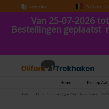
Lage prijzen
Wij leveren oo
Van 25-07-2026 tot
Bestellingen geplaatst 
Home
Kies op Au
Audi
A3
Sportback (type 8YA) 5 deurs, Combi | 08/20