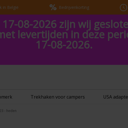
k in België
Bedrijvenkorting
 17-08-2026 zijn wij geslot
met levertijden in deze pe
17-08-2026.
tomerk
Trekhaken voor campers
USA adapte
23 - heden