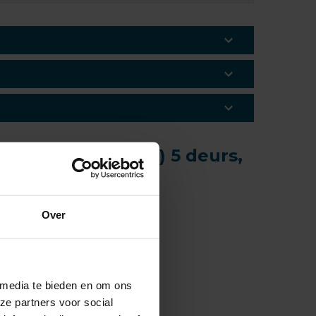
rtback (type 8YA) 5 deurs,
Over
 media te bieden en om ons
ze partners voor social