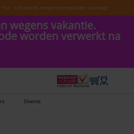
Voor 16:00 besteld, morgen bezorgd (indien voorradig)
en wegens vakantie.
riode worden verwerkt na
rs
Diverse