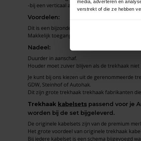
media, adverteren en analys
-bij een verticaal afneembare trekhaak is na af
verstrekt of die ze hebben v
Voordelen:
Dit is een bijzonder mooi systeem wat de lijnen v
Makkelijk toegang tot de kofferbak.
Nadeel:
Duurder in aanschaf.
Houder moet zuiver blijven als de trekhaak niet
Je kunt bij ons kiezen uit de gerenommeerde t
GDW, Steinhof of Autohak.
Dit zijn grote trekhaak trekhaak fabrikanten 
Trekhaak
kabelsets
passend voor je A
worden bij de set bijgeleverd.
De originele kabelsets zijn van de premium merk
Het grote voordeel van originele trekhaak kabelse
Bij iedere kabelset is een schema bijgevoegd wa