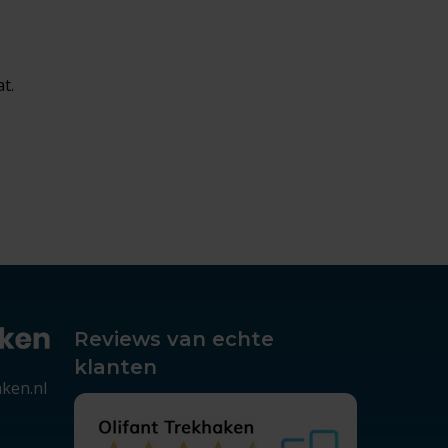
t.
Reviews van echte
klanten
aken.nl