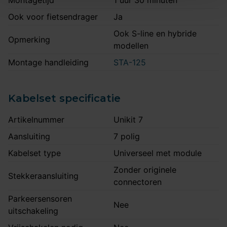
Montagetijd
1 uur 30 minuten
Ook voor fietsendrager
Ja
Ook S-line en hybride
Opmerking
modellen
Montage handleiding
STA-125
Kabelset specificatie
Artikelnummer
Unikit 7
Aansluiting
7 polig
Kabelset type
Universeel met module
Zonder originele
Stekkeraansluiting
connectoren
Parkeersensoren
Nee
uitschakeling