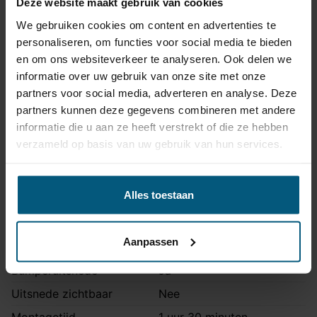
Deze website maakt gebruik van cookies
We gebruiken cookies om content en advertenties te
Met de Europese typegoedkeuring voldoen trekhaak
personaliseren, om functies voor social media te bieden
en kabelset aan alle geldende veiligheidsnormen.
en om ons websiteverkeer te analyseren. Ook delen we
informatie over uw gebruik van onze site met onze
Trekhaak specificatie
partners voor social media, adverteren en analyse. Deze
partners kunnen deze gegevens combineren met andere
Artikelnummer
STA-125
informatie die u aan ze heeft verstrekt of die ze hebben
Trekhaak systeem
Vast
verzameld op basis van uw gebruik van hun services.
Kogel is bevestigd met
Uitvoering
twee bouten.
Alles toestaan
Maximaal trekgewicht
1800 kg
Maximale kogeldruk
100 kg
Aanpassen
Europees keurmerk
Ja
Bumperuitsnede
Ja
Uitsnede zichtbaar
Nee