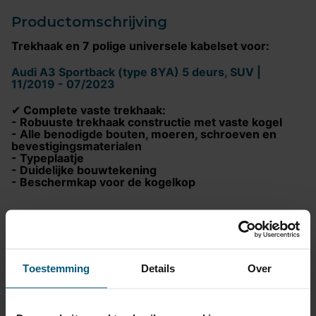
Productomschrijving
Trekhaak en 7 polige universele kabelset voor:
Audi A3 Sportback (type 8YA) 5 deurs, SUV |
11/2019 - 07/2023
Complete vaste trekhaak:
✔
- Robuuste trekhaak constructie met vaste kogel
- Alle benodigde bouten, moeren, schroeven en
bevestigingsmaterialen
- Typeplaatje
- Duidelijke bouwtekening
- Beschermkap voor de kogelkop
7-Polige universele kabelset inclusief:
✔
- Universele installatiehandleiding voor eenvoudige
montage
- Volledige bekabeling
- Geïntegreerde trailer module voor storingsvrije
Toestemming
Details
Over
werking
- Zweefzekering ter bescherming van de trailer
module
- Voorgemonteerde 7 polige stekkerdoos