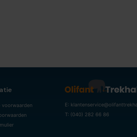
atie
E: klantenservice@olifanttrekh
 voorwaarden
T: (040) 282 66 86
voorwaarden
mulier