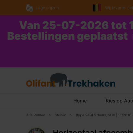
Lage prijzen
Wij leveren ook
Van 25-07-2026 tot 1
Bestellingen geplaatst
Home
Kies op Au
Alfa Romeo
Stelvio
(type 949) 5 deurs, SUV | 11/2016
Horizontaal afneembar