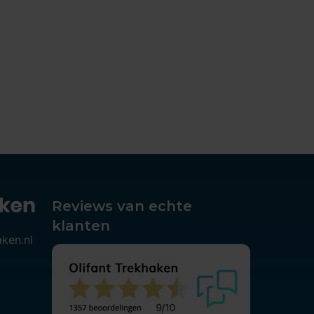
Reviews van echte
klanten
aken.nl