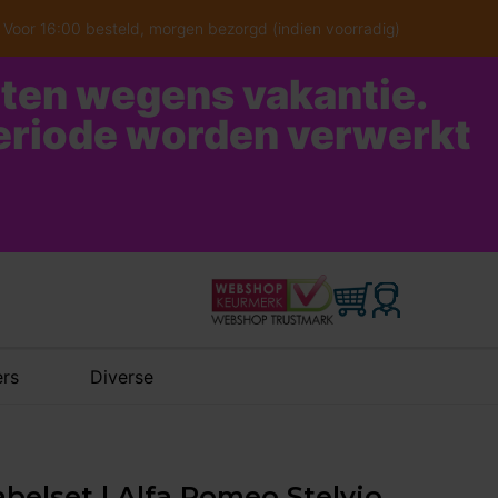
Voor 16:00 besteld, morgen bezorgd (indien voorradig)
oten wegens vakantie.
periode worden verwerkt
rs
Diverse
belset | Alfa Romeo Stelvio