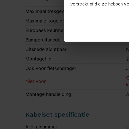
d
verstrekt of die ze hebben v
Maximaal trekgewicht
2
Maximale kogeldruk
9
Europees keurmerk
J
Bumperuitsnede
J
Uitsnede zichtbaar
N
Montagetijd
2
Ook voor fietsendrager
J
Q
Niet voor
k
Montage handleiding
A
Kabelset specificatie
Artikelnummer
J