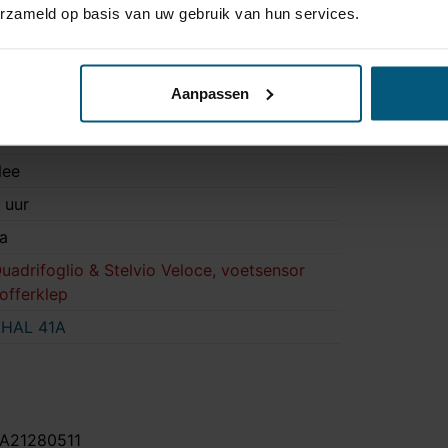
e trekhaak zichtbaar.
erzameld op basis van uw gebruik van hun services.
300 kg
5 kg
Aanpassen
a
a
ee
 uur
a
uadrifoglio & Stelvio Veloce, voetsensor
offerklep
HAL 41A
A21280511