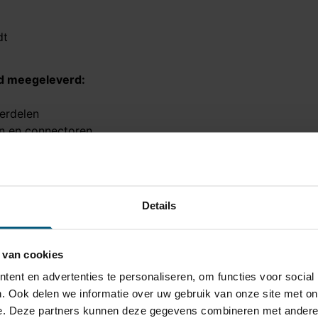
dt
ijd meegeleverd:
derdelen
en en connectoren
er of canbus modules
it tegen een uitstekende prijs!
Details
 van cookies
HAL 41A
ent en advertenties te personaliseren, om functies voor social
orizontaal afneembaar
. Ook delen we informatie over uw gebruik van onze site met on
a afname van de kogel, blijft de houder van
e. Deze partners kunnen deze gegevens combineren met andere i