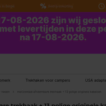
 in België
Bedrijvenkorting
7-08-2026 zijn wij gesl
 met levertijden in deze 
na 17-08-2026.
tomerk
Trekhaken voor campers
USA adapte
 - heden
Horizontaal afneembare trekhaak + 13 polige originele kabelset
e trekhaak + 13 polige originele ka