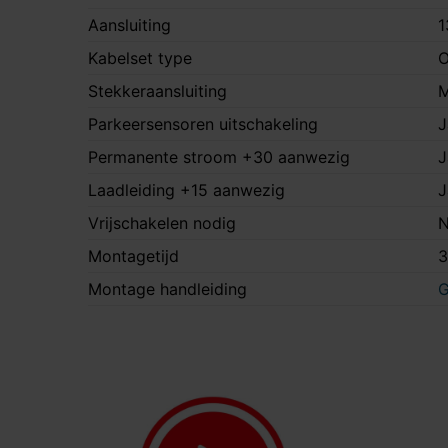
Aansluiting
1
Kabelset type
O
Stekkeraansluiting
M
Parkeersensoren uitschakeling
J
Permanente stroom +30 aanwezig
J
Laadleiding +15 aanwezig
J
Vrijschakelen nodig
N
Montagetijd
3
Montage handleiding
G