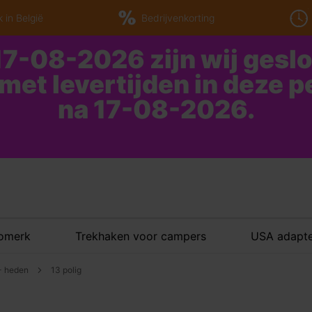
 in België
Bedrijvenkorting
7-08-2026 zijn wij gesl
 met levertijden in deze 
na 17-08-2026.
tomerk
Trekhaken voor campers
USA adapte
 - heden
13 polig