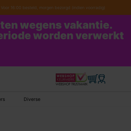
Voor 16:00 besteld, morgen bezorgd (indien voorradig)
oten wegens vakantie.
periode worden verwerkt
rs
Diverse