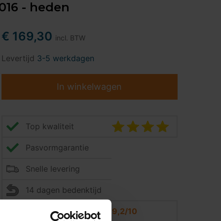
2016 - heden
€ 169,30
incl. BTW
Levertijd
3-5 werkdagen
In winkelwagen
Top kwaliteit
Pasvormgarantie
Snelle levering
14 dagen bedenktijd
Klantbeoordeling
9,2/10