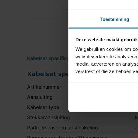
Toestemming
Deze website maakt gebruik
We gebruiken cookies om cont
websiteverkeer te analyseren
Kabelset specificatie
media, adverteren en analys
verstrekt of die ze hebben v
Kabelset specificatie
Artikelnummer
E
Aansluiting
1
Kabelset type
O
Stekkeraansluiting
M
Parkeersensoren uitschakeling
J
Permanente stroom +30 aanwezig
J