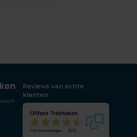
Reviews van echte
klanten
aken.nl