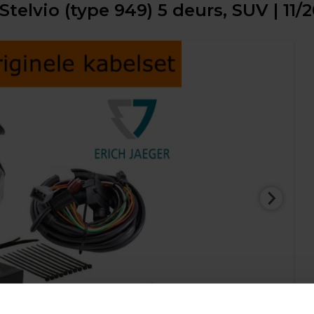
Stelvio (type 949) 5 deurs, SUV | 11/