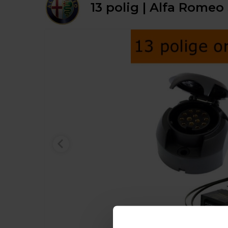
13 polig | Alfa Romeo 