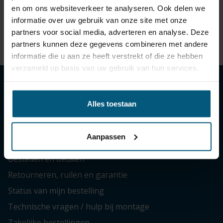
€ 49,61
Levertijd
3-5
en om ons websiteverkeer te analyseren. Ook delen we
incl.
werkdagen
informatie over uw gebruik van onze site met onze
BTW
partners voor social media, adverteren en analyse. Deze
partners kunnen deze gegevens combineren met andere
informatie die u aan ze heeft verstrekt of die ze hebben
verzameld op basis van uw gebruik van hun services.
Klantenservice
Alles toestaan
Contactgegevens
Aanpassen
Bezorgen en afhalen
Bestellen en betalen
Retourneren, ruilen en garantie
Status van mijn bestelling
Technische vragen / hulp bij montage
Zakelijke bestellingen