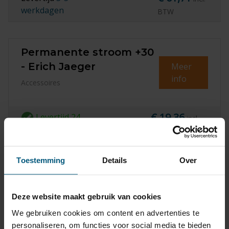
werkdagen
BTW
Permanente stroom +30
- Erich Jaeger
Meer
info
Accessoires
€ 19,36
Levertijd
24
incl.
uur
BTW
Toestemming
Details
Over
Laadleiding + 15- Erich
Jaeger
Meer
Deze website maakt gebruik van cookies
info
Accessoires
We gebruiken cookies om content en advertenties te
personaliseren, om functies voor social media te bieden