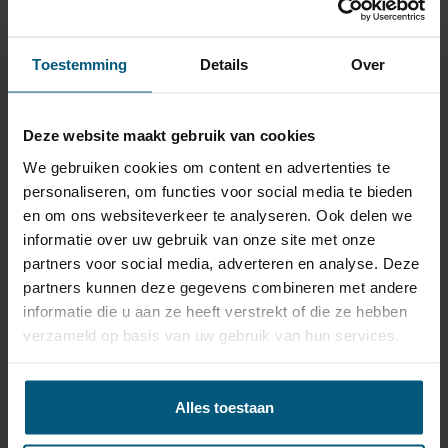
Trekhaak specificatie
Artikelnummer
AHAL 34
Toestemming
Details
Over
Trekhaak systeem
Vast
Kogel is bevestigd met
Uitvoering
Deze website maakt gebruik van cookies
twee bouten.
We gebruiken cookies om content en advertenties te
Maximaal trekgewicht
1600 kg
personaliseren, om functies voor social media te bieden
Maximale kogeldruk
60 kg
en om ons websiteverkeer te analyseren. Ook delen we
informatie over uw gebruik van onze site met onze
Europees keurmerk
Ja
partners voor social media, adverteren en analyse. Deze
Bumperuitsnede
Nee
partners kunnen deze gegevens combineren met andere
Montagetijd
informatie die u aan ze heeft verstrekt of die ze hebben
2 uur
verzameld op basis van uw gebruik van hun services.
Ook voor fietsendrager
Ja
Niet voor
Gta 3.2l 154kw
Alles toestaan
Montage handleiding
AHAL 34