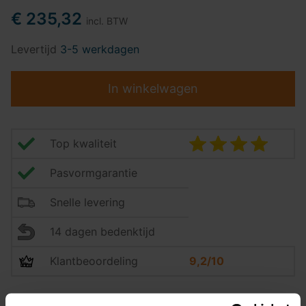
€ 235,32
incl. BTW
Levertijd
3-5 werkdagen
In winkelwagen
Top kwaliteit
Pasvormgarantie
Snelle levering
14 dagen bedenktijd
Klantbeoordeling
9,2/10