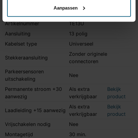
Aanpassen
Kabelset specificatie
Artikelnummer
TE13U
Aansluiting
13 polig
Kabelset type
Universeel
Zonder originele
Stekkeraansluiting
connectoren
Parkeersensoren
Nee
uitschakeling
Permanente stroom +30
Als extra
Bekijk
aanwezig
verkrijgbaar
product
Als extra
Bekijk
Laadleiding +15 aanwezig
verkrijgbaar
product
Vrijschakelen nodig
Nee
Montagetijd
30 min.