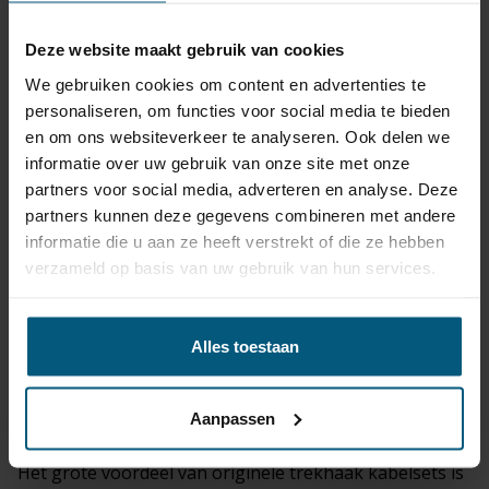
Nadelen:
Duurder in aanschaf.
Deze website maakt gebruik van cookies
Houder moet zuiver blijven als de trekhaak niet
We gebruiken cookies om content en advertenties te
gemonteerd is.
personaliseren, om functies voor social media te bieden
Je kunt bij ons kiezen uit de gerenommeerde trekhaak
en om ons websiteverkeer te analyseren. Ook delen we
merken
informatie over uw gebruik van onze site met onze
GDW, Steinhof of Autohak.
partners voor social media, adverteren en analyse. Deze
Dit zijn grote trekhaak fabrikanten die een uitstekende
partners kunnen deze gegevens combineren met andere
naam hebben opgebouwd.
informatie die u aan ze heeft verstrekt of die ze hebben
verzameld op basis van uw gebruik van hun services.
Trekhaak
kabelsets
passend voor je Alfa
156 Sportwagon (type 932) 5 deurs, Combi |
06/2000 - 05/2006
Alles toestaan
worden ook bij de set geleverd.
De originele kabelsets zijn van de premium merken
Aanpassen
ECS, Erich Jaeger of Jaeger.
Het grote voordeel van originele trekhaak kabelsets is