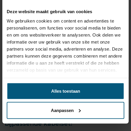
bijpassende kabelsets.
Betrouwbaar, snel geleverd, vaak binnen 24 uur!
Deze website maakt gebruik van cookies
Twijfel je welke trekhaak set het beste past?
We gebruiken cookies om content en advertenties te
Heb je vragen over de universele kabelsets?
personaliseren, om functies voor social media te bieden
Neem gewoon
contact
met ons op!
en om ons websiteverkeer te analyseren. Ook delen we
Met onze jarenlange ervaring geeft Olifant
informatie over uw gebruik van onze site met onze
trekhaken je graag een eerlijk en onafhankelijk advies.
partners voor social media, adverteren en analyse. Deze
partners kunnen deze gegevens combineren met andere
informatie die u aan ze heeft verstrekt of die ze hebben
Alfa Romeo 156 productiedatum vanaf
verzameld op basis van uw gebruik van hun services.
1997 tot 2006.
Alles toestaan
Maak onder je keuze welk bouwjaar je
Alfa Romeo 156 is.
Aanpassen
Bestel voordelig je trekhaak met
bijpassende kabelset!