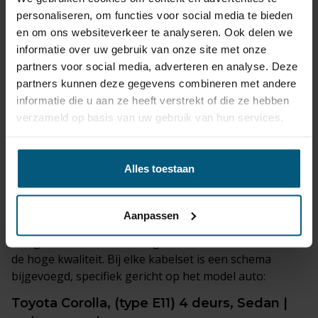
De verticaal afneembare trekhaak is de meest discrete
personaliseren, om functies voor social media te bieden
optie. Wanneer deze is verwijderd, blijft er nauwelijks
en om ons websiteverkeer te analyseren. Ook delen we
een zichtbare bevestiging achter.
informatie over uw gebruik van onze site met onze
partners voor social media, adverteren en analyse. Deze
partners kunnen deze gegevens combineren met andere
Trekhaak kabelsets
die geschikt zijn voor je
informatie die u aan ze heeft verstrekt of die ze hebben
Toyota Corolla, (type E11) 4 deurs, Sedan |
verzameld op basis van uw gebruik van hun services.
06/1997 - 06/2002 worden bij de set
geleverd.
Alles toestaan
De originele kabelsets komen van premium merken
zoals
ECS, Erich Jaeger
of
Jaeger
.
Aanpassen
Het grote voordeel van originele trekhaak kabelsets is
de hoge kwaliteit. Bij elke kabelset is een schema
bijgevoegd, specifiek gericht op het model auto:
Toyota Corolla, (type E11) 4 deurs, Sedan |