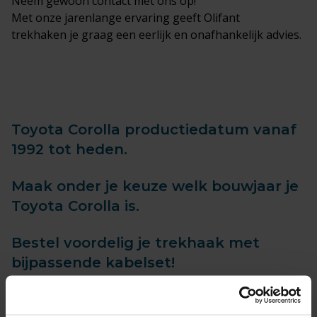
Neem gewoon
contact
met ons op!
Met onze jarenlange ervaring geeft Olifant
trekhaken je graag een eerlijk en onafhankelijk advies.
Toyota Corolla productiedatum vanaf
1992 tot heden.
Maak onder je keuze welk bouwjaar je
Toyota Corolla is.
Bestel voordelig je trekhaak met
bijpassende kabelset!