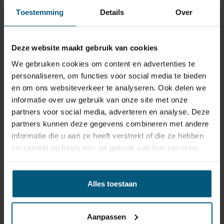
Toestemming
Details
Over
Trekhaak met bijpassende kabelset
voor Toyota Corolla (type E10) 3/5
deurs, Hatchback | 05/1992 - 06/1997
Deze website maakt gebruik van cookies
We gebruiken cookies om content en advertenties te
Trekhaak met bijpassende kabelset
personaliseren, om functies voor social media te bieden
voor Toyota Corolla (type E10) 5 deurs,
en om ons websiteverkeer te analyseren. Ook delen we
Combi | 05/1992 - 06/1997
informatie over uw gebruik van onze site met onze
partners voor social media, adverteren en analyse. Deze
partners kunnen deze gegevens combineren met andere
Trekhaak met bijpassende kabelset
informatie die u aan ze heeft verstrekt of die ze hebben
voor Toyota Corolla (type E11) 3 deurs,
verzameld op basis van uw gebruik van hun services.
Hatchback | 07/1997 - 07/2001
Trekhaak met bijpassende kabelset
Alles toestaan
voor Toyota Corolla (type E11) 5 deurs,
Hatchback | 06/1997 - 12/2001
Aanpassen