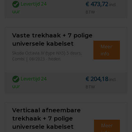
€ 473,72
Levertijd
24
incl.
uur
BTW
Vaste trekhaak + 7 polige
universele kabelset
Meer
Skoda Octavia IV (type NX5) 5 deurs,
info
Combi | 08/2023 - heden
€ 204,18
Levertijd
24
incl.
uur
BTW
Verticaal afneembare
trekhaak + 7 polige
Meer
universele kabelset