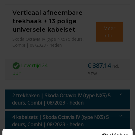
Verticaal afneembare
trekhaak + 13 polige
Meer
universele kabelset
info
Skoda Octavia IV (type NX5) 5 deurs,
Combi | 08/2023 - heden
€ 387,14
Levertijd
24
incl.
uur
BTW
2 trekhaken | Skoda Octavia IV (type NX5) 5
deurs, Combi | 08/2023 - heden
4 kabelsets | Skoda Octavia IV (type NX5) 5
deurs, Combi | 08/2023 - heden