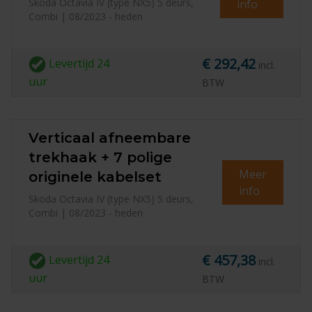
Skoda Octavia IV (type NX5) 5 deurs,
info
Combi | 08/2023 - heden
€ 292,42
Levertijd
24
incl.
uur
BTW
Verticaal afneembare
trekhaak + 7 polige
Meer
originele kabelset
info
Skoda Octavia IV (type NX5) 5 deurs,
Combi | 08/2023 - heden
€ 457,38
Levertijd
24
incl.
uur
BTW