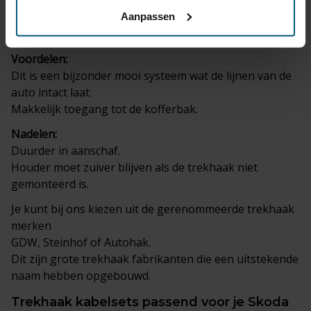
-bij een verticaal afneembare trekhaak is na afname
van de kogel niet zichtbaar dat een trekhaak
Aanpassen
gemonteerd is.
Voordelen:
Dit is een bijzonder mooi systeem wat de lijnen van de
auto intact laat.
Makkelijk toegang tot de kofferbak.
Nadelen:
Duurder in aanschaf.
Houder moet zuiver blijven als de trekhaak niet
gemonteerd is.
Je kunt bij ons kiezen uit de gerenommeerde trekhaak
merken
GDW, Steinhof of Autohak.
Dit zijn grote trekhaak fabrikanten die een uitstekende
naam hebben opgebouwd.
Trekhaak
kabelsets
passend voor je Skoda