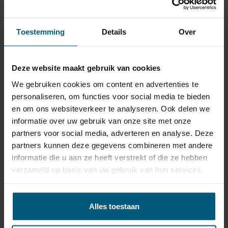
5 producten | Skoda Octavia IV (type NX5) 5
deurs, Combi | 08/2023 - heden
Toestemming
Details
Over
Je trekhaak met kabelset goedkoop
bestellen voor Skoda Octavia, IV (type
Deze website maakt gebruik van cookies
NX5) 5 deurs, Combi doe je hier!
We gebruiken cookies om content en advertenties te
personaliseren, om functies voor social media te bieden
Maak de keuze uit een afneembare of vaste trekhaak:
en om ons websiteverkeer te analyseren. Ook delen we
informatie over uw gebruik van onze site met onze
Een
vaste trekhaak
:
partners voor social media, adverteren en analyse. Deze
- is goedkoper in aanschaf en is makkelijk in gebruik.
partners kunnen deze gegevens combineren met andere
- fietsendrager kan direct aan de trekhaak gekoppeld
informatie die u aan ze heeft verstrekt of die ze hebben
worden.
verzameld op basis van uw gebruik van hun services.
De
afneembare trekhaak
:
-de trekhaak kogel ligt opgeborgen in de kofferbak als
Alles toestaan
deze niet in gebruik is.