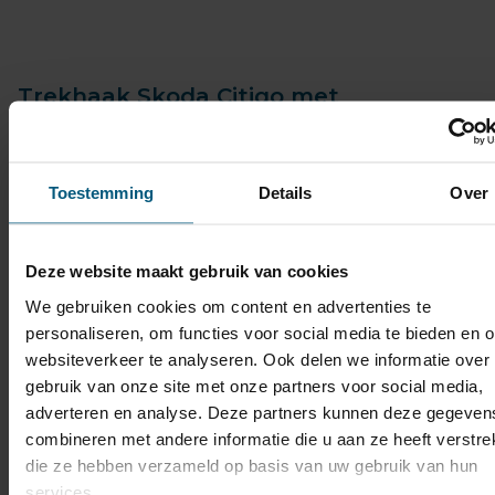
Trekhaak Skoda Citigo met
bijpassende kabelset
Trekhaak Skoda Elroq met
Toestemming
Details
Over
bijpassende kabelset
Trekhaak Skoda Enyaq met
Deze website maakt gebruik van cookies
bijpassende kabelset
We gebruiken cookies om content en advertenties te
personaliseren, om functies voor social media te bieden en 
Trekhaak Skoda Fabia met
websiteverkeer te analyseren. Ook delen we informatie over
gebruik van onze site met onze partners voor social media,
bijpassende kabelset
adverteren en analyse. Deze partners kunnen deze gegeven
combineren met andere informatie die u aan ze heeft verstrek
Trekhaak Skoda Favorit met
die ze hebben verzameld op basis van uw gebruik van hun
bijpassende kabelset
services.