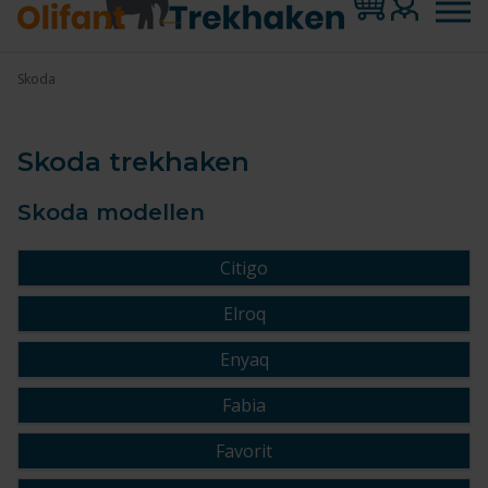
Skoda
Skoda trekhaken
Skoda modellen
Citigo
Elroq
Enyaq
Fabia
Favorit