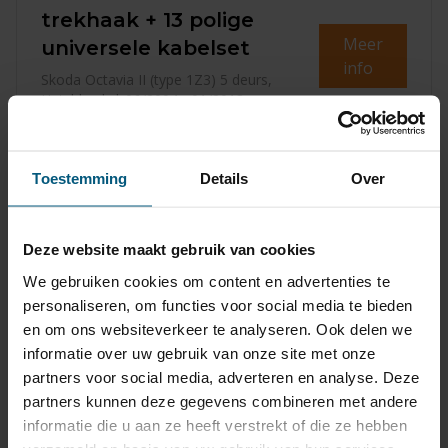
trekhaak + 13 polige
Meer
universele kabelset
info
Skoda Octavia II (type 1Z3) 5 deurs,
Hatchback | 06/2004 - 01/2013
€ 272,18
Levertijd
3-5
Toestemming
Details
Over
werkdagen
incl. BTW
Deze website maakt gebruik van cookies
Verticaal afneembare
We gebruiken cookies om content en advertenties te
trekhaak + 13 polige
personaliseren, om functies voor social media te bieden
Meer
universele kabelset
en om ons websiteverkeer te analyseren. Ook delen we
info
informatie over uw gebruik van onze site met onze
Skoda Octavia II (type 1Z3) 5 deurs,
partners voor social media, adverteren en analyse. Deze
Hatchback | 06/2004 - 01/2013
partners kunnen deze gegevens combineren met andere
informatie die u aan ze heeft verstrekt of die ze hebben