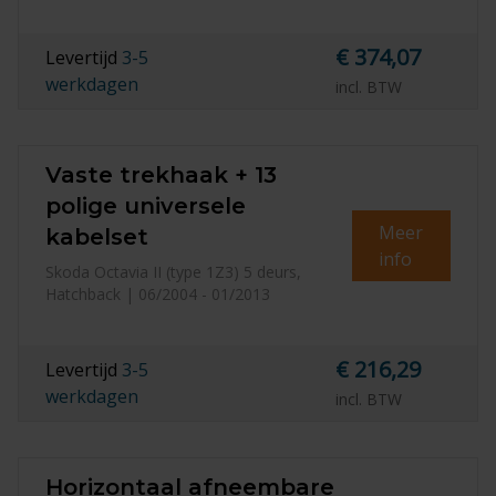
€ 374,07
Levertijd
3-5
werkdagen
incl. BTW
Vaste trekhaak + 13
polige universele
Meer
kabelset
info
Skoda Octavia II (type 1Z3) 5 deurs,
Hatchback | 06/2004 - 01/2013
€ 216,29
Levertijd
3-5
werkdagen
incl. BTW
Horizontaal afneembare