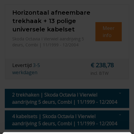
Horizontaal afneembare
trekhaak + 13 polige
Meer
universele kabelset
info
Skoda Octavia I Vierwiel aandrijving 5
deurs, Combi | 11/1999 - 12/2004
€ 238,78
Levertijd
3-5
werkdagen
incl. BTW
2 trekhaken | Skoda Octavia I Vierwiel
aandrijving 5 deurs, Combi | 11/1999 - 12/2004
4 kabelsets | Skoda Octavia I Vierwiel
aandrijving 5 deurs, Combi | 11/1999 - 12/2004