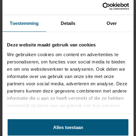
5 producten | Skoda Octavia I Vierwiel
aandrijving 5 deurs, Combi | 11/1999 - 12/2004
Toestemming
Details
Over
Je trekhaak met kabelset goedkoop
bestellen voor Skoda Octavia, I
Deze website maakt gebruik van cookies
Vierwiel aandrijving 5 deurs, Combi doe
We gebruiken cookies om content en advertenties te
je hier!
personaliseren, om functies voor social media te bieden
en om ons websiteverkeer te analyseren. Ook delen we
Maak de keuze uit een afneembare of vaste trekhaak:
informatie over uw gebruik van onze site met onze
Een
vaste trekhaak
:
partners voor social media, adverteren en analyse. Deze
partners kunnen deze gegevens combineren met andere
- is goedkoper in aanschaf en is makkelijk in gebruik.
informatie die u aan ze heeft verstrekt of die ze hebben
- fietsendrager kan direct aan de trekhaak gekoppeld
verzameld op basis van uw gebruik van hun services.
worden.
De
afneembare trekhaak
:
Alles toestaan
-de trekhaak kogel ligt opgeborgen in de kofferbak als