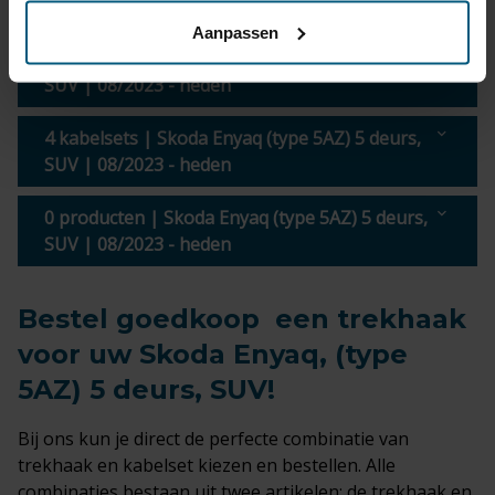
Aanpassen
3 trekhaken | Skoda Enyaq (type 5AZ) 5 deurs,
SUV | 08/2023 - heden
4 kabelsets | Skoda Enyaq (type 5AZ) 5 deurs,
SUV | 08/2023 - heden
0 producten | Skoda Enyaq (type 5AZ) 5 deurs,
SUV | 08/2023 - heden
Bestel goedkoop een trekhaak
voor uw Skoda Enyaq, (type
5AZ) 5 deurs, SUV!
Bij ons kun je direct de perfecte combinatie van
trekhaak en kabelset kiezen en bestellen. Alle
combinaties bestaan uit twee artikelen: de trekhaak en