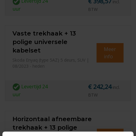
€ 398,57
Levertijd
24
incl.
uur
BTW
Vaste trekhaak + 13
polige universele
Meer
kabelset
info
Skoda Enyaq (type 5AZ) 5 deurs, SUV |
08/2023 - heden
€ 242,24
Levertijd
24
incl.
uur
BTW
Horizontaal afneembare
trekhaak + 13 polige
Meer