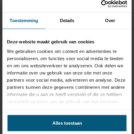
universele kabelset
info
Skoda Enyaq (type 5AZ) 5 deurs, SUV |
08/2023 - heden
Toestemming
Details
Over
€ 272,18
Levertijd
3-5
Deze website maakt gebruik van cookies
werkdagen
incl. BTW
We gebruiken cookies om content en advertenties te
personaliseren, om functies voor social media te bieden
en om ons websiteverkeer te analyseren. Ook delen we
Verticaal afneembare
informatie over uw gebruik van onze site met onze
trekhaak + 13 polige
partners voor social media, adverteren en analyse. Deze
Meer
universele kabelset
partners kunnen deze gegevens combineren met andere
info
Skoda Enyaq (type 5AZ) 5 deurs, SUV |
informatie die u aan ze heeft verstrekt of die ze hebben
08/2023 - heden
verzameld op basis van uw gebruik van hun services.
€ 411,64
Levertijd
24
incl.
Alles toestaan
uur
BTW