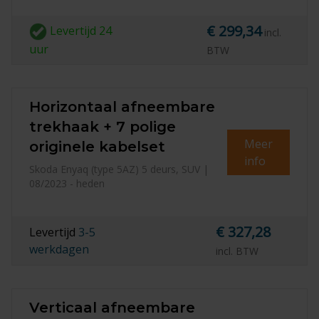
€ 299,34
Levertijd
24
incl.
uur
BTW
Horizontaal afneembare
trekhaak + 7 polige
Meer
originele kabelset
info
Skoda Enyaq (type 5AZ) 5 deurs, SUV |
08/2023 - heden
€ 327,28
Levertijd
3-5
werkdagen
incl. BTW
Verticaal afneembare