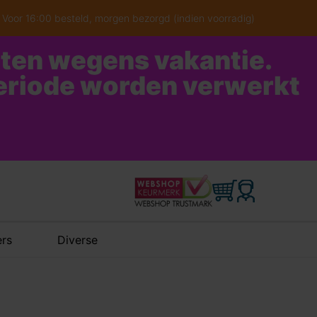
Voor 16:00 besteld, morgen bezorgd (indien voorradig)
oten wegens vakantie.
periode worden verwerkt
rs
Diverse