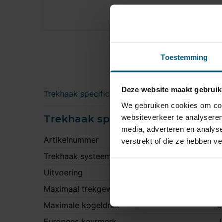
Toestemming
Deze website maakt gebruik
Trekhaak specificatie
Downloads
We gebruiken cookies om cont
websiteverkeer te analyseren
Trekhaak specificatie
media, adverteren en analys
Artikelnummer
S
verstrekt of die ze hebben v
Trekhaak systeem
V
Uitvoering
K
Maximaal trekgewicht
1
Maximale kogeldruk
6
Europees keurmerk
J