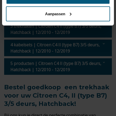
€ 414,91
Levertijd
24
incl.
uur
BTW
Aanpassen
3 trekhaken | Citroen C4 II (type B7) 3/5 deurs,
Hatchback | 12/2010 - 12/2019
4 kabelsets | Citroen C4 II (type B7) 3/5 deurs,
Hatchback | 12/2010 - 12/2019
5 producten | Citroen C4 II (type B7) 3/5 deurs,
Hatchback | 12/2010 - 12/2019
Bestel goedkoop een trekhaak
voor uw Citroen C4, II (type B7)
3/5 deurs, Hatchback!
Bij ons kun je direct de perfecte combinatie van