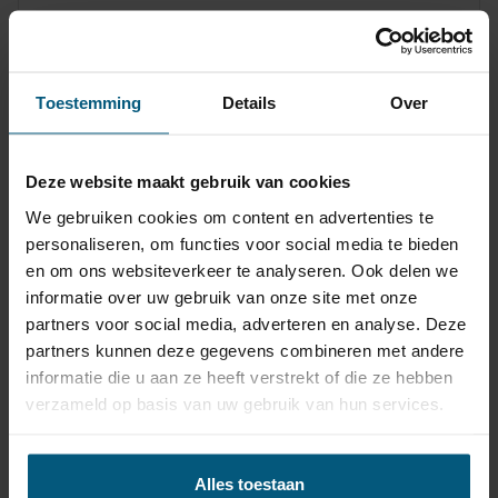
trekhaak + 13 polige
Meer
universele kabelset
info
Citroen C4 II (type B7) 3/5 deurs,
Toestemming
Details
Over
Hatchback | 12/2010 - 12/2019
€ 292,22
Deze website maakt gebruik van cookies
Levertijd
3-5
werkdagen
incl. BTW
We gebruiken cookies om content en advertenties te
personaliseren, om functies voor social media te bieden
en om ons websiteverkeer te analyseren. Ook delen we
informatie over uw gebruik van onze site met onze
Verticaal afneembare
partners voor social media, adverteren en analyse. Deze
trekhaak + 13 polige
partners kunnen deze gegevens combineren met andere
Meer
universele kabelset
informatie die u aan ze heeft verstrekt of die ze hebben
info
Citroen C4 II (type B7) 3/5 deurs,
verzameld op basis van uw gebruik van hun services.
Hatchback | 12/2010 - 12/2019
Alles toestaan