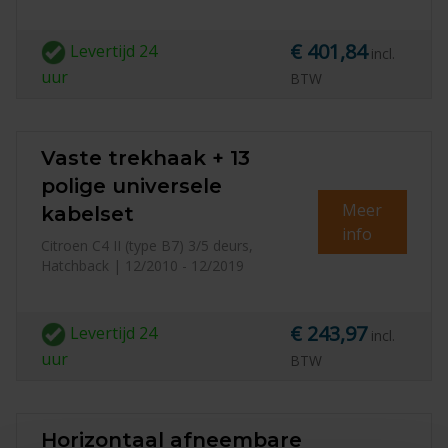
€ 401,84
Levertijd
24
incl.
uur
BTW
Vaste trekhaak + 13
polige universele
Meer
kabelset
info
Citroen C4 II (type B7) 3/5 deurs,
Hatchback | 12/2010 - 12/2019
€ 243,97
Levertijd
24
incl.
uur
BTW
Horizontaal afneembare