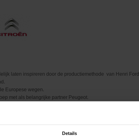
delijk laten inspireren door de productiemethode van Henri Ford
nd.
alle Europese wegen.
ep met als belangrijke partner Peugeot.
oen model van keuze.
Details