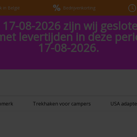
k in België
Bedrijvenkorting
 17-08-2026 zijn wij geslot
met levertijden in deze pe
17-08-2026.
tomerk
Trekhaken voor campers
USA adapte