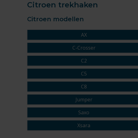
Citroen trekhaken
Citroen modellen
AX
C-Crosser
C2
C5
C8
Jumper
Saxo
Xsara