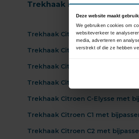
Trekhaak met kabelset voor
Deze website maakt gebruik
We gebruiken cookies om cont
websiteverkeer te analyseren
Trekhaak Citroen AX met bijpass
media, adverteren en analys
verstrekt of die ze hebben v
Trekhaak Citroen Berlingo met b
Trekhaak Citroen Berlingo - E me
Trekhaak Citroen C-Crosser met 
Trekhaak Citroen C-Elysse met b
Trekhaak Citroen C1 met bijpass
Trekhaak Citroen C2 met bijpass