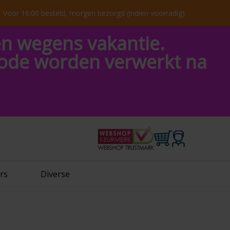
Voor 16:00 besteld, morgen bezorgd (indien voorradig)
en wegens vakantie.
riode worden verwerkt na
rs
Diverse