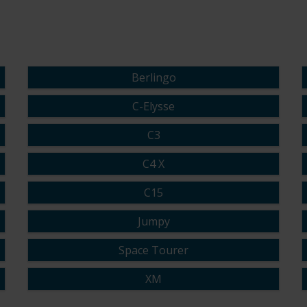
Berlingo
C-Elysse
C3
C4 X
C15
Jumpy
Space Tourer
XM