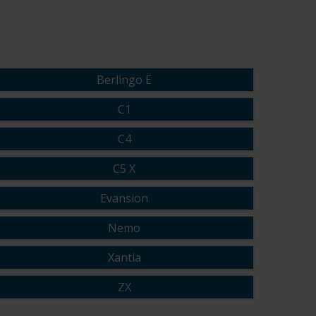
Berlingo Ë
C1
C4
C5 X
Evansion
Nemo
Xantia
ZX