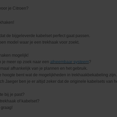
oor je Citroen?
ekhaken!
dat de bijgeleverde kabelset perfect gaat passen.
roen model waar je een trekhaak voor zoekt.
khaken mogelijk!
n je meer op zoek naar een
afneembaar systeem
?
lemaal afhankelijk van je plannen en het gebruik.
e hoogte bent wat de mogelijkheden in trekhaakbekabeling zijn.
 Jaeger ben je er altijd zeker dat de originele kabelsets van ho
e bij je past?
trekhaak of kabelset?
 graag!