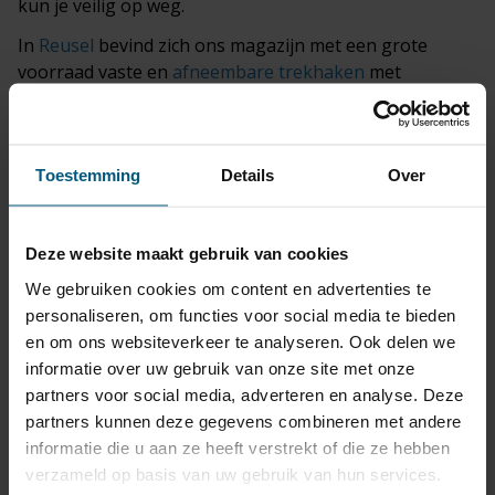
kun je veilig op weg.
In
Reusel
bevind zich ons magazijn met een grote
voorraad vaste en
afneembare trekhaken
met
bijpassende kabelsets.
Betrouwbaar, snel geleverd, vaak binnen 24 uur!
Twijfel je welke trekhaak set het beste past?
Toestemming
Details
Over
Heb je vragen over de universele kabelsets?
Neem gewoon
contact
met ons op!
Met onze jarenlange ervaring geeft Olifant
Deze website maakt gebruik van cookies
trekhaken je graag een eerlijk en onafhankelijk advies.
We gebruiken cookies om content en advertenties te
personaliseren, om functies voor social media te bieden
en om ons websiteverkeer te analyseren. Ook delen we
informatie over uw gebruik van onze site met onze
Citroen Berlingo productiedatum
partners voor social media, adverteren en analyse. Deze
vanaf 1996 tot heden.
partners kunnen deze gegevens combineren met andere
informatie die u aan ze heeft verstrekt of die ze hebben
Maak onder je keuze welk bouwjaar je
verzameld op basis van uw gebruik van hun services.