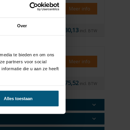
Meer info
Over
€ 230,13
ijd
24 uur
incl. BTW
sele kabelset
 media te bieden en om ons
Meer info
ze partners voor social
nformatie die u aan ze heeft
€ 275,52
erkdagen
incl. BTW
Alles toestaan