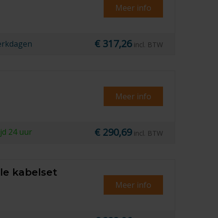
Meer info
€ 317,26
erkdagen
incl. BTW
Meer info
€ 290,69
ijd
24 uur
incl. BTW
le kabelset
Meer info