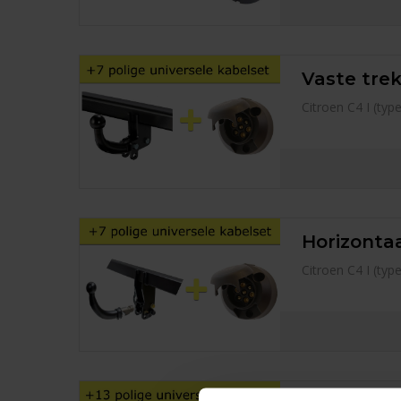
Vaste trek
Citroen C4 I (ty
Horizontaa
Citroen C4 I (ty