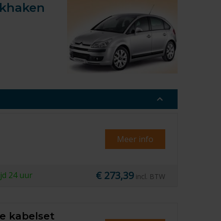
rekhaken
Meer info
€ 273,39
ijd
24 uur
incl. BTW
le kabelset