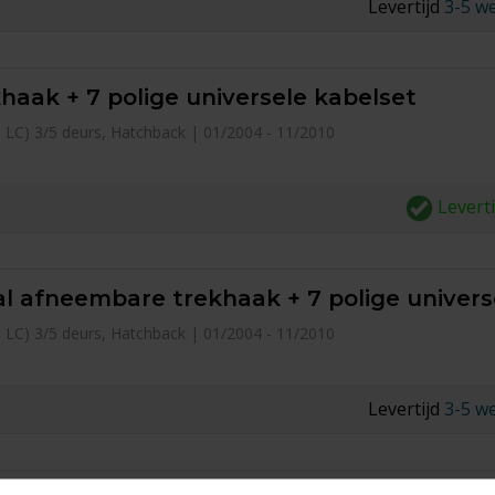
Levertijd
3-5 w
haak + 7 polige universele kabelset
pe LC) 3/5 deurs, Hatchback | 01/2004 - 11/2010
Levert
l afneembare trekhaak + 7 polige univers
pe LC) 3/5 deurs, Hatchback | 01/2004 - 11/2010
Levertijd
3-5 w