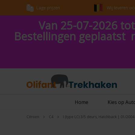
Lage prijzen
Wij leveren oo
Van 25-07-2026 tot
Bestellingen geplaatst 
Home
Kies op Au
Citroen
C4
I (type LC) 3/5 deurs, Hatchback | 01/2004