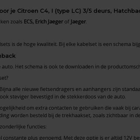
voor je Citroen C4, I (type LC) 3/5 deurs, Hatchb
rken zoals
ECS, Erich Jaeger
of
Jaeger
.
ets is de hoge kwaliteit. Bij elke kabelset is een schema bij
chback
e auto. Het schema is ook te downloaden in de productomschr
set?
 Bijna alle nieuwe fietsendragers en aanhangers zijn standa
ook steviger bevestigd in de stekkerdoos van de auto.
elijkheid om extra contacten te gebruiken die vaak bij cara
ding worden besteld bij de trekhaakset, zoals zichtbaar in d
zonderlijke functies:
 constante plus genoemd. Met deze optie is er altijd 12V b