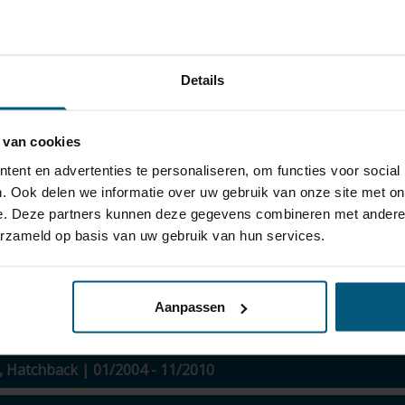
haak + 13 polige universele kabelset
pe LC) 3/5 deurs, Hatchback | 01/2004 - 11/2010
Details
Levert
 van cookies
l afneembare trekhaak + 13 polige univer
ent en advertenties te personaliseren, om functies voor social
. Ook delen we informatie over uw gebruik van onze site met on
pe LC) 3/5 deurs, Hatchback | 01/2004 - 11/2010
e. Deze partners kunnen deze gegevens combineren met andere i
erzameld op basis van uw gebruik van hun services.
Levertijd
3-5 w
Aanpassen
rs, Hatchback | 01/2004 - 11/2010
s, Hatchback | 01/2004 - 11/2010