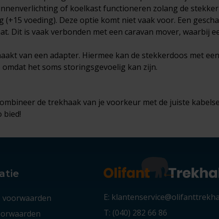
innenverlichting of koelkast functioneren zolang de stekker 
ng (+15 voeding). Deze optie komt niet vaak voor. Een gesch
at. Dit is vaak verbonden met een caravan mover, waarbij 
emaakt van een adapter. Hiermee kan de stekkerdoos met ee
n, omdat het soms storingsgevoelig kan zijn.
ombineer de trekhaak van je voorkeur met de juiste kabels
 bied!
atie
E: klantenservice@olifanttrekh
 voorwaarden
T: (040) 282 66 86
voorwaarden