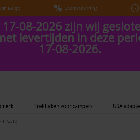
k in België
Bedrijvenkorting
 17-08-2026 zijn wij geslot
met levertijden in deze pe
17-08-2026.
tomerk
Trekhaken voor campers
USA adapte
 - 11/2010