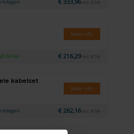
€ 333,96
erkdagen
incl. BTW
Meer info
€ 216,29
ijd
24 uur
incl. BTW
ele kabelset
Meer info
€ 262,16
erkdagen
incl. BTW