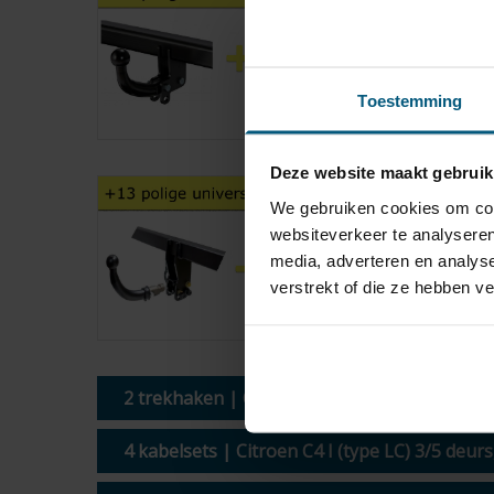
Vaste trek
Citroen C4 I (ty
Toestemming
Deze website maakt gebruik
Horizontaa
We gebruiken cookies om cont
websiteverkeer te analyseren
Citroen C4 I (ty
media, adverteren en analys
verstrekt of die ze hebben v
2 trekhaken | Citroen C4 I (type LC) 3/5 deu
4 kabelsets | Citroen C4 I (type LC) 3/5 deur