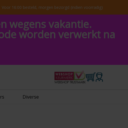
Voor 16:00 besteld, morgen bezorgd (indien voorradig)
en wegens vakantie.
riode worden verwerkt na
rs
Diverse