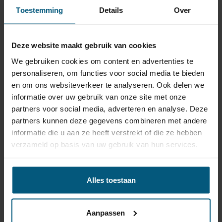
Verticaal afneembare
Toestemming
Details
Over
trekhaak + 13 polige
Meer
universele kabelset
info
Deze website maakt gebruik van cookies
Citroen C4 Cactus MPV | 04/2018 - heden
We gebruiken cookies om content en advertenties te
personaliseren, om functies voor social media te bieden
€ 439,41
Levertijd
3-5
en om ons websiteverkeer te analyseren. Ook delen we
werkdagen
incl. BTW
informatie over uw gebruik van onze site met onze
partners voor social media, adverteren en analyse. Deze
partners kunnen deze gegevens combineren met andere
3 trekhaken | Citroen C4 Cactus MPV |
informatie die u aan ze heeft verstrekt of die ze hebben
04/2018 - heden
verzameld op basis van uw gebruik van hun services.
4 kabelsets | Citroen C4 Cactus MPV |
04/2018 - heden
Alles toestaan
2 producten | Citroen C4 Cactus MPV |
04/2018 - heden
Aanpassen