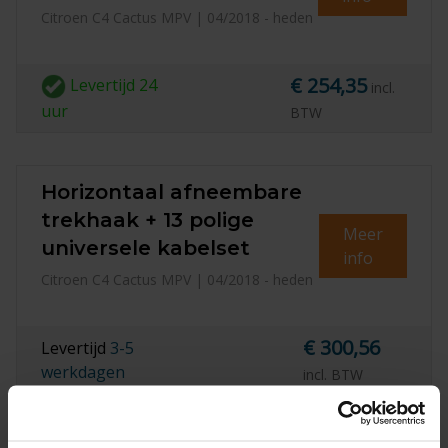
Citroen C4 Cactus MPV | 04/2018 - heden
€ 254,35
Levertijd
24
incl.
uur
BTW
Horizontaal afneembare
trekhaak + 13 polige
Meer
universele kabelset
info
Citroen C4 Cactus MPV | 04/2018 - heden
€ 300,56
Levertijd
3-5
werkdagen
incl. BTW