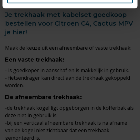
Je trekhaak met kabelset goedkoop
bestellen voor Citroen C4, Cactus MPV
je hier!
Maak de keuze uit een afneembare of vaste trekhaak:
Een
vaste trekhaak
:
- is goedkoper in aanschaf en is makkelijk in gebruik.
- fietsendrager kan direct aan de trekhaak gekoppeld
worden.
De
afneembare trekhaak
:
-de trekhaak kogel ligt opgeborgen in de kofferbak als
deze niet in gebruik is.
-bij een verticaal afneembare trekhaak is na afname
van de kogel niet zichtbaar dat een trekhaak
gemonteerd is.