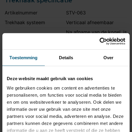
Trekhaak specificatie
Artikelnummer
STV-063
Trekhaak systeem
Verticaal afneembaar
Na afname van de kogel, is
de houder van de trekhaak
Uitvoering
volledig uit het zicht
onttrokken.
Toestemming
Details
Over
Maximaal trekgewicht
2000 kg
Maximale kogeldruk
90 kg
Deze website maakt gebruik van cookies
Europees keurmerk
Ja
We gebruiken cookies om content en advertenties te
Bumperuitsnede
Ja
personaliseren, om functies voor social media te bieden
Uitsnede zichtbaar
Nee
en om ons websiteverkeer te analyseren. Ook delen we
informatie over uw gebruik van onze site met onze
Montagetijd
1 uur 30 minuten
partners voor social media, adverteren en analyse. Deze
Ook voor fietsendrager
Ja
partners kunnen deze gegevens combineren met andere
informatie die u aan ze heeft verstrekt of die ze hebben
Volkswagen: R-Line en GTI