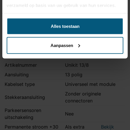
Niet voor
verzameld op basis van uw gebruik van hun services.
uitvoering | Skoda: RS
Volkswagen: ook E-Golf |
Opmerking
Seat: ook FR uitvoering
Alles toestaan
Montage handleiding
STV-063
Aanpassen
Kabelset specificatie
Artikelnummer
Unikit 13/8
Aansluiting
13 polig
Kabelset type
Universeel met module
Zonder originele
Stekkeraansluiting
connectoren
Parkeersensoren
Nee
uitschakeling
Permanente stroom +30
Als extra
Bekijk