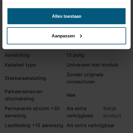
Opmerking
Volkswagen: ook E-Golf
Montage handleiding
STV-062
Alles toestaan
Kabelset specificatie
Aanpassen
Artikelnummer
Unikit 13/8
Aansluiting
13 polig
Kabelset type
Universeel met module
Zonder originele
Stekkeraansluiting
connectoren
Parkeersensoren
Nee
uitschakeling
Permanente stroom +30
Als extra
Bekijk
aanwezig
verkrijgbaar
product
Laadleiding +15 aanwezig
Als extra verkrijgbaar