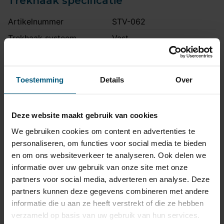
Trekhaak specificatie
Artikelnummer
STV-062
Trekhaak systeem
Vast
Kogel is bevestigd met
Uitvoering
twee bouten.
Toestemming
Details
Over
Maximaal trekgewicht
2000 kg
Maximale kogeldruk
90 kg
Deze website maakt gebruik van cookies
Europees keurmerk
Ja
We gebruiken cookies om content en advertenties te
Bumperuitsnede
Ja
personaliseren, om functies voor social media te bieden
Uitsnede zichtbaar
Nee
en om ons websiteverkeer te analyseren. Ook delen we
Montagetijd
1 uur 30 minuten
informatie over uw gebruik van onze site met onze
partners voor social media, adverteren en analyse. Deze
Ook voor fietsendrager
Ja
partners kunnen deze gegevens combineren met andere
Volkswagen: R-Line |
informatie die u aan ze heeft verstrekt of die ze hebben
Niet voor
Skoda: RS
verzameld op basis van uw gebruik van hun services.