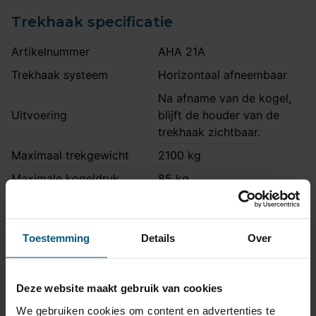
Trekhaak specificatie
Artikelnummer
AHA 21A
Trekhaak systeem
Horizontaal afneembaar
Na afname van de kogel,
Uitvoering
blijft de houder van de
trekhaak zichtbaar.
Maximaal trekgewicht
2100 kg
Maximale kogeldruk
85 kg
Europees keurmerk
Ja
Bumperuitsnede
Ja
Toestemming
Details
Over
Uitsnede zichtbaar
Nee
Montagetijd
2 uur
Deze website maakt gebruik van cookies
Ook voor fietsendrager
Ja
We gebruiken cookies om content en advertenties te