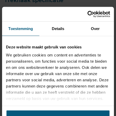
Trekhaak specificatie
Artikelnummer
GDW2131T60-P
Trekhaak systeem
Verticaal afneembaar
Na afname van de kogel, is
Toestemming
Details
Over
de houder van de trekhaak
Uitvoering
volledig uit het zicht
onttrokken.
Deze website maakt gebruik van cookies
We gebruiken cookies om content en advertenties te
Maximaal trekgewicht
2150 kg
personaliseren, om functies voor social media te bieden
Maximale kogeldruk
100 kg
en om ons websiteverkeer te analyseren. Ook delen we
Europees keurmerk
Ja
informatie over uw gebruik van onze site met onze
partners voor social media, adverteren en analyse. Deze
Bumperuitsnede
Ja
partners kunnen deze gegevens combineren met andere
Uitsnede zichtbaar
Nee
informatie die u aan ze heeft verstrekt of die ze hebben
Montagetijd
2 uur
verzameld op basis van uw gebruik van hun services.
Ook voor fietsendrager
Ja
Niet voor
RS4