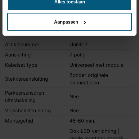
Alles toestaan
Opmerking
Ook voor S-line
Aanpassen
Kabelset specificatie
Artikelnummer
Unikit 7
Aansluiting
7 polig
Kabelset type
Universeel met module
Zonder originele
Stekkeraansluiting
connectoren
Parkeersensoren
Nee
uitschakeling
Vrijschakelen nodig
Nee
Montagetijd
45-60 min.
Ook LED verlichting |
snelle montage dankzij