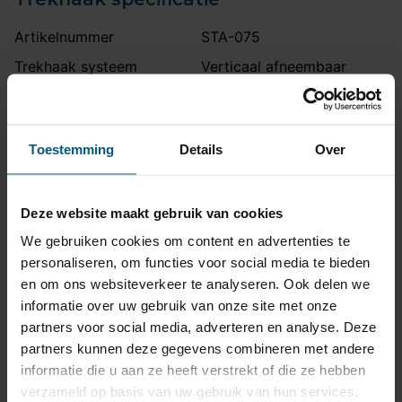
Artikelnummer
STA-075
Trekhaak systeem
Verticaal afneembaar
Na afname van de kogel, is
de houder van de trekhaak
Uitvoering
volledig uit het zicht
Toestemming
Details
Over
onttrokken.
Maximaal trekgewicht
2100 kg
Deze website maakt gebruik van cookies
Maximale kogeldruk
90 kg
We gebruiken cookies om content en advertenties te
Europees keurmerk
Ja
personaliseren, om functies voor social media te bieden
Bumperuitsnede
Ja
en om ons websiteverkeer te analyseren. Ook delen we
informatie over uw gebruik van onze site met onze
Uitsnede zichtbaar
Nee
partners voor social media, adverteren en analyse. Deze
Montagetijd
2 uur
partners kunnen deze gegevens combineren met andere
Ook voor fietsendrager
Ja
informatie die u aan ze heeft verstrekt of die ze hebben
verzameld op basis van uw gebruik van hun services.
Ook Quattro en S-Line