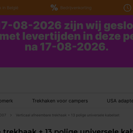
 in België
Bedrijvenkorting
7-08-2026 zijn wij gesl
 met levertijden in deze 
na 17-08-2026.
tomerk
Trekhaken voor campers
USA adapte
2007
Verticaal afneembare trekhaak + 13 polige universele kabelset
trekhaak + 13 polige universele kab