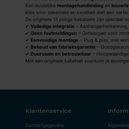
Een duidelijke
montagehandleiding
en
bouwte
Kies voor zekerheid en kwaliteit met een vertic
De originele 13 polige kabelsets zijn speciaal
✔
Volledige integratie
– Aanhangerherkenning, p
✔
Geen foutmeldingen
– Ontworpen voor mod
✔
Eenvoudige montage
– Plug & play, met een
✔
Behoud van fabrieksgarantie
– Goedgekeurd 
✔
Duurzaam en betrouwbaar
– Hoogwaardige 
Met een originele kabelset voorkom je storingen
Klantenservice
Inform
Contactgegevens
Algemene