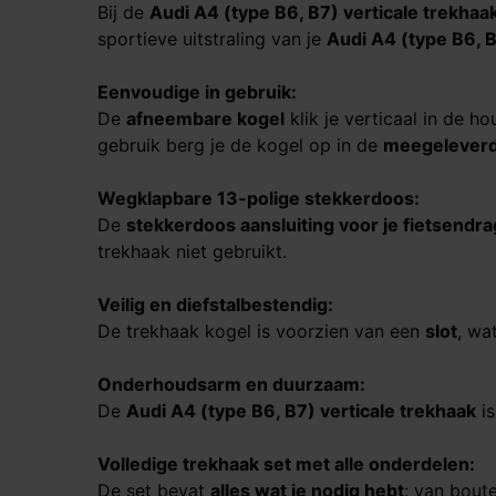
Bij de
Audi A4 (type B6, B7)
verticale trekhaa
sportieve uitstraling van je
Audi A4 (type B6, 
Eenvoudige in gebruik:
De
afneembare kogel
klik je verticaal in de h
gebruik berg je de kogel op in de
meegeleverd
Wegklapbare 13-polige stekkerdoos:
De
stekkerdoos aansluiting voor je fietsendr
trekhaak niet gebruikt.
Veilig en diefstalbestendig:
De trekhaak kogel is voorzien van een
slot
, wa
Onderhoudsarm en duurzaam:
De
Audi A4 (type B6, B7)
verticale trekhaak
is
Volledige trekhaak set met alle onderdelen:
De set bevat
alles wat je nodig hebt
: van bout