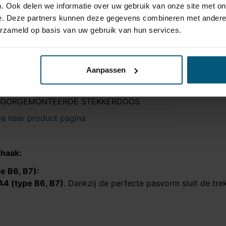
. Ook delen we informatie over uw gebruik van onze site met on
ee
e. Deze partners kunnen deze gegevens combineren met andere i
ls extra verkrijgbaar
Bekijk product
erzameld op basis van uw gebruik van hun services.
ls extra verkrijgbaar
ee
Aanpassen
5-60 min.
ok LED verlichting | snelle montage dankzij
VOORGEMONTEERDE STEKKERDOOS
a naar product pagina
khaak:
e B6, B7)
:
A4 (type B6, B7)
. Dankzij de perfecte pasvorm sluit de tr