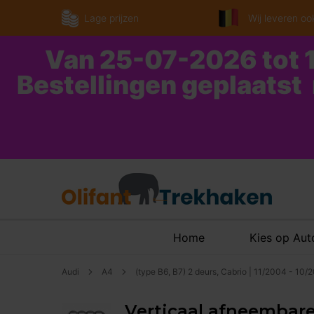
Lage prijzen
Wij leveren ook
Van 25-07-2026 tot 1
Bestellingen geplaatst
Home
Kies op Au
Audi
A4
(type B6, B7) 2 deurs, Cabrio | 11/2004 - 10/
Verticaal afneembare 