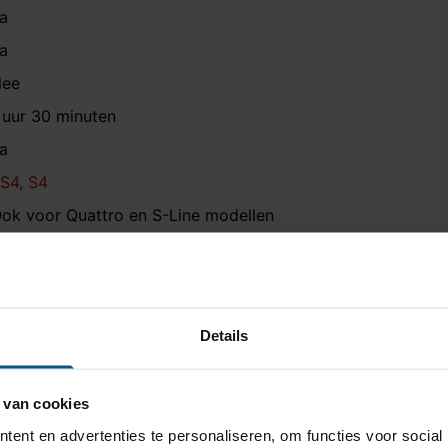
a
a
ee
 uur 30 minuten
a
S4, S4
ok voor Quattro en S-Line modellen
nikit 13/8
Details
3 polig
niverseel met module
 van cookies
onder originele connectoren
ent en advertenties te personaliseren, om functies voor social