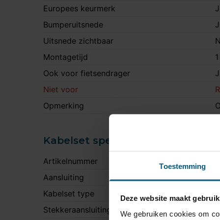
Europees keurmerk
J
Bumperuitsnede
J
Uitsnede zichtbaar
N
Montagetijd
1
Ook voor fietsendrager
J
Niet voor
R
Opmerking
O
Kabelset specificatie
Artikelnummer
U
Toestemming
Aansluiting
1
Kabelset type
U
Deze website maakt gebruik
Stekkeraansluiting
Z
We gebruiken cookies om cont