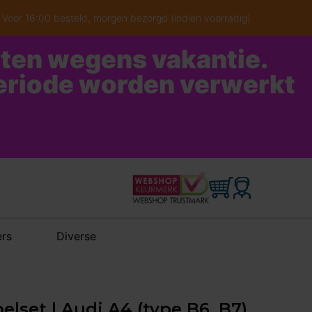
Voor 16:00 besteld, morgen bezorgd (indien voorradig)
oten wegens vakantie.
periode worden verwerkt
rs
Diverse
elset | Audi A4 (type B6, B7)