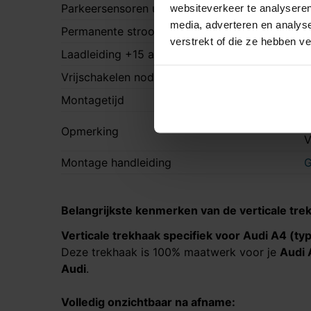
Parkeersensoren uitschakeling
websiteverkeer te analyseren
N
media, adverteren en analys
Permanente stroom +30 aanwezig
A
verstrekt of die ze hebben v
Laadleiding +15 aanwezig
A
Vrijschakelen nodig
N
Montagetijd
4
O
Opmerking
Montage handleiding
G
Belangrijkste kenmerken van de verticale tre
Verticale trekhaak specifiek voor
Audi A4 (typ
Deze trekhaak is 100% maatwerk voor je
Audi 
Audi
.
Volledig onzichtbaar na afname: