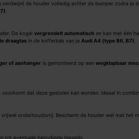
k
verdwijnt de houder volledig achter de bumper zodra je de
B7)
.
ouder. De kogel
vergrendelt automatisch
en kan met één h
e draagtas
in de kofferbak van je
Audi A4 (type B6, B7)
.
ager of aanhanger
is gemonteerd op een
wegklapbaar me
t voorkomt dat deze gestolen kan worden. Ideaal in combin
 vrijwel onderhoudsvrij. Bescherm de houder wel met het
en tot eventuele benodigde beugels.