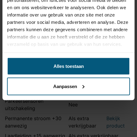
Ook voor Quattro en S-
Opmerking
en om ons websiteverkeer te analyseren. Ook delen we
Line modellen
informatie over uw gebruik van onze site met onze
Montage handleiding
AHA 18A
partners voor social media, adverteren en analyse. Deze
partners kunnen deze gegevens combineren met andere
informatie die u aan ze heeft verstrekt of die ze hebben
Kabelset specificatie
verzameld op basis van uw gebruik van hun services.
Artikelnummer
Unikit 13/8
Aansluiting
13 polig
Alles toestaan
Kabelset type
Universeel met module
Zonder originele
Aanpassen
Stekkeraansluiting
connectoren
Parkeersensoren
Nee
uitschakeling
Permanente stroom +30
Als extra
Bekijk
aanwezig
verkrijgbaar
product
Laadleiding +15 aanwezig
Als extra verkrijgbaar