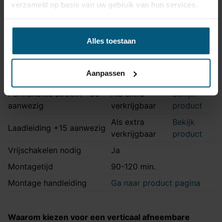
Artikelnummer
JA21010511
verzameld op basis van uw gebruik van hun services.
Aansluiting
13 polig
Kabelset type
Origineel
Alles toestaan
Stekkeraansluiting
Met originele connectoren
Parkeersensoren
Ja
Aanpassen
uitschakeling
Permanente stroom +30
Als extra
Bekijk
aanwezig
verkrijgbaar
product
Als extra
Bekijk
Laadleiding +15 aanwezig
verkrijgbaar
product
Vrijschakelen nodig
Ja
Montagetijd
90-120 min.
Montage handleiding
Ga naar product pagina
Waarom kiezen voor een verticaal afneembare