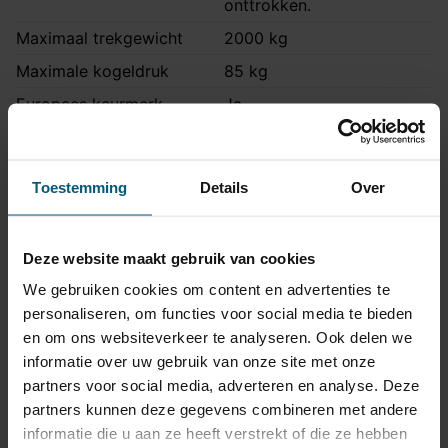
onttrokken.
Maximaal trekgewicht
2000 kg
Maximale kogeldruk
85 kg
Europees keurmerk
Ja
Bumperuitsnede
Ja
Uitsnede zichtbaar
Nee
Toestemming
Details
Over
Montagetijd
2 uur
Ook voor fietsendrager
Ja
Deze website maakt gebruik van cookies
Niet voor
RS4 en S4
We gebruiken cookies om content en advertenties te
Opmerking
Ook Quattro modellen
personaliseren, om functies voor social media te bieden
Montage handleiding
STA-085
en om ons websiteverkeer te analyseren. Ook delen we
informatie over uw gebruik van onze site met onze
partners voor social media, adverteren en analyse. Deze
Kabelset specificatie
partners kunnen deze gegevens combineren met andere
informatie die u aan ze heeft verstrekt of die ze hebben