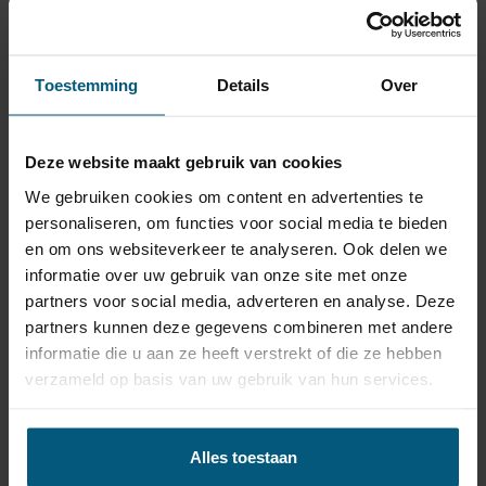
trekhaak + 13 polige
Meer
universele kabelset
info
Toestemming
Details
Over
Audi A4 Avant (type B6, B7) 5 deurs,
Combi | 11/2004 - 03/2008
Deze website maakt gebruik van cookies
€ 287,21
Levertijd
3-5
We gebruiken cookies om content en advertenties te
werkdagen
incl. BTW
personaliseren, om functies voor social media te bieden
en om ons websiteverkeer te analyseren. Ook delen we
informatie over uw gebruik van onze site met onze
Verticaal afneembare
partners voor social media, adverteren en analyse. Deze
trekhaak + 13 polige
partners kunnen deze gegevens combineren met andere
Meer
informatie die u aan ze heeft verstrekt of die ze hebben
universele kabelset
info
verzameld op basis van uw gebruik van hun services.
Audi A4 Avant (type B6, B7) 5 deurs,
Combi | 11/2004 - 03/2008
Alles toestaan