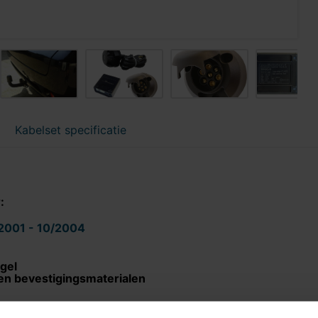
Kabelset specificatie
r:
/2001 - 10/2004
gel
en bevestigingsmaterialen