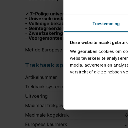
7-Polige universele kabelset inclusief:
✔
- Universele installatiehandleiding voor een
- Volledige bekabeling
Toestemming
- Geïntegreerde trailer module voor storingsv
- Zweefzekering ter bescherming van de trai
- Voorgemonteerde 7 polige stekkerdoos
Deze website maakt gebruik
Met de Europese typegoedkeuring voldoen trekh
We gebruiken cookies om cont
websiteverkeer te analyseren
Trekhaak specificatie
media, adverteren en analys
verstrekt of die ze hebben v
Artikelnummer
S
Trekhaak systeem
V
Uitvoering
K
Maximaal trekgewicht
2
Maximale kogeldruk
8
Europees keurmerk
J