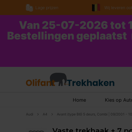
Lage prijzen
Wij leveren ook
Van 25-07-2026 tot 1
Bestellingen geplaatst
Home
Kies op Au
Audi
A4
Avant (type B6) 5 deurs, Combi | 09/2001 - 
Vaste trekhaak + 7 po