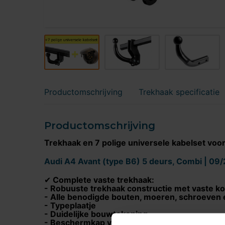
Productomschrijving
Trekhaak specificatie
Productomschrijving
Trekhaak en 7 polige universele kabelset voo
Audi A4 Avant (type B6) 5 deurs, Combi | 09
Complete vaste trekhaak:
✔
- Robuuste trekhaak constructie met vaste ko
- Alle benodigde bouten, moeren, schroeven 
- Typeplaatje
- Duidelijke bouwtekening
- Beschermkap voor de kogelkop