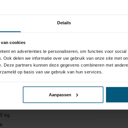
voudige montage
Details
rije werking
ler module
 van cookies
aak en kabelset aan alle geldende veiligheidsnormen.
ent en advertenties te personaliseren, om functies voor social
. Ook delen we informatie over uw gebruik van onze site met on
e. Deze partners kunnen deze gegevens combineren met andere i
erzameld op basis van uw gebruik van hun services.
TA-080
ast
Aanpassen
ogel is bevestigd met twee bouten.
000 kg
5 kg
a