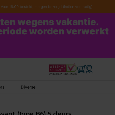
Voor 16:00 besteld, morgen bezorgd (indien voorradig)
oten wegens vakantie.
periode worden verwerkt
rs
Diverse
vant (type B6) 5 deurs,