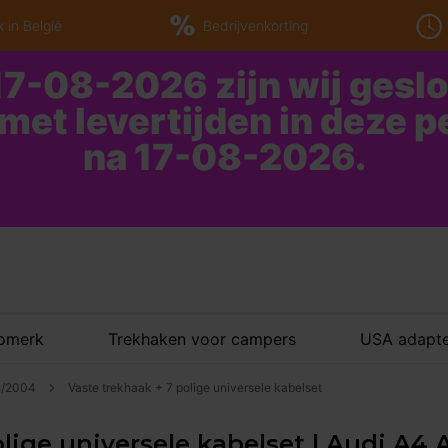
 in België
Bedrijvenkorting
7-08-2026 zijn wij gesl
 met levertijden in deze 
na 17-08-2026.
tomerk
Trekhaken voor campers
USA adapte
10/2004
Vaste trekhaak + 7 polige universele kabelset
lige universele kabelset | Audi A4 A