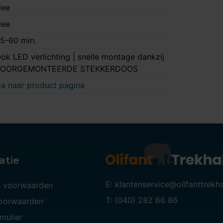
ee
ee
5-60 min.
ok LED verlichting | snelle montage dankzij
VOORGEMONTEERDE STEKKERDOOS
a naar product pagina
atie
E: klantenservice@olifanttrekh
 voorwaarden
T: (040) 282 66 86
voorwaarden
mulier