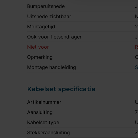
Bumperuitsnede
J
Uitsnede zichtbaar
N
Montagetijd
2
Ook voor fietsendrager
J
Niet voor
R
Opmerking
O
Montage handleiding
S
Kabelset specificatie
Artikelnummer
U
Aansluiting
7
Kabelset type
U
Stekkeraansluiting
Z