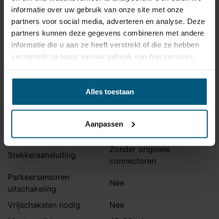
Niet voor
RS4, S4
informatie over uw gebruik van onze site met onze
Ook voor Quattro en S-
partners voor social media, adverteren en analyse. Deze
Opmerking
Line modellen
partners kunnen deze gegevens combineren met andere
informatie die u aan ze heeft verstrekt of die ze hebben
Montage handleiding
AHA 18A
verzameld op basis van uw gebruik van hun services.
Kabelset specificatie
Alles toestaan
Artikelnummer
Unikit 7
Aansluiting
7 polig
Aanpassen
Kabelset type
Universeel met module
Zonder originele
Stekkeraansluiting
connectoren
Parkeersensoren
Nee
uitschakeling
Vrijschakelen nodig
Nee