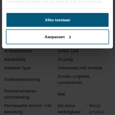
Hatchback en Sportback
verzameld op basis van uw gebruik van hun services.
Opmerking
uitvoering: ook S-line
bumper
Alles toestaan
Montage handleiding
AHA 33
Aanpassen
Kabelset specificatie
Artikelnummer
Unikit 13/8
Aansluiting
13 polig
Kabelset type
Universeel met module
Zonder originele
Stekkeraansluiting
connectoren
Parkeersensoren
Nee
uitschakeling
Permanente stroom +30
Als extra
Bekijk
aanwezig
verkrijgbaar
product