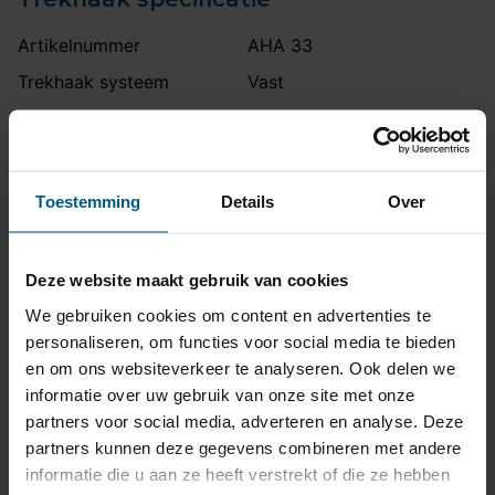
Artikelnummer
AHA 33
Trekhaak systeem
Vast
Kogel is bevestigd met
Uitvoering
twee bouten.
Maximaal trekgewicht
2035 kg
Toestemming
Details
Over
Maximale kogeldruk
85 kg
Europees keurmerk
Ja
Deze website maakt gebruik van cookies
Bumperuitsnede
Ja
We gebruiken cookies om content en advertenties te
Uitsnede zichtbaar
Nee
personaliseren, om functies voor social media te bieden
Montagetijd
1 uur 30 minuten
en om ons websiteverkeer te analyseren. Ook delen we
informatie over uw gebruik van onze site met onze
Ook voor fietsendrager
Ja
partners voor social media, adverteren en analyse. Deze
Sedan uitvoering met S-
partners kunnen deze gegevens combineren met andere
Niet voor
line bumper
informatie die u aan ze heeft verstrekt of die ze hebben