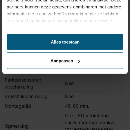
Montage handleiding
AHA 33A
partners kunnen deze gegevens combineren met andere
informatie die u aan ze heeft verstrekt of die ze hebben
verzameld op basis van uw gebruik van hun services.
Kabelset specificatie
Artikelnummer
Unikit 7
Alles toestaan
Aansluiting
7 polig
Kabelset type
Universeel met module
Aanpassen
Zonder originele
Stekkeraansluiting
connectoren
Parkeersensoren
Nee
uitschakeling
Vrijschakelen nodig
Nee
Montagetijd
45-60 min.
Ook LED verlichting |
snelle montage dankzij
Opmerking
VOORGEMONTEERDE