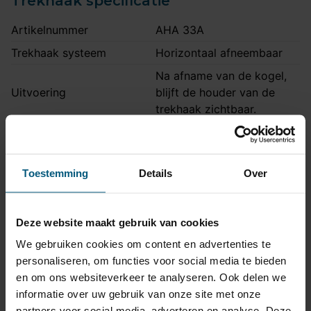
Trekhaak specificatie
Artikelnummer
AHA 33A
Trekhaak systeem
Horizontaal afneembaar
Na afname van de kogel,
Uitvoering
blijft de houder van de
trekhaak zichtbaar.
Maximaal trekgewicht
2035 kg
Maximale kogeldruk
85 kg
Toestemming
Details
Over
Europees keurmerk
Ja
Bumperuitsnede
Ja
Deze website maakt gebruik van cookies
Uitsnede zichtbaar
Nee
We gebruiken cookies om content en advertenties te
Montagetijd
1 uur 30 minuten
personaliseren, om functies voor social media te bieden
Ook voor fietsendrager
Ja
en om ons websiteverkeer te analyseren. Ook delen we
Opmerking
Ook S-line uitvoering
informatie over uw gebruik van onze site met onze
partners voor social media, adverteren en analyse. Deze