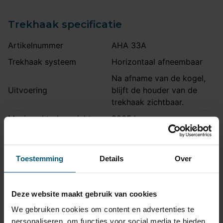
Trekhaak specificatie
Artikelnummer
AHA 33A
Trekhaak systeem
Horizontaal afneembaar
Na afname van de kogel,
Uitvoering
blijft de houder van de
trekhaak zichtbaar.
Maximaal trekgewicht
2035 kg
Maximale kogeldruk
85 kg
Europees keurmerk
Ja
Toestemming
Details
Over
Bumperuitsnede
Ja
Uitsnede zichtbaar
Nee
Deze website maakt gebruik van cookies
Montagetijd
1 uur 30 minuten
We gebruiken cookies om content en advertenties te
Ook voor fietsendrager
Ja
personaliseren, om functies voor social media te bieden