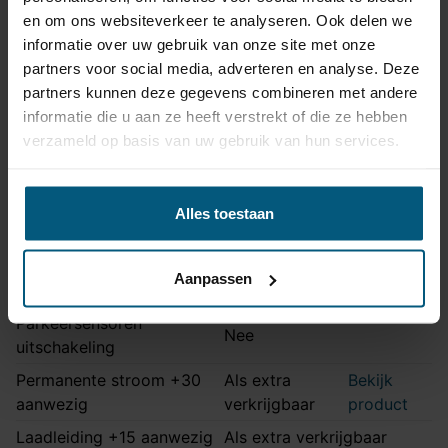
Opmerking
Ook S-line uitvoering
en om ons websiteverkeer te analyseren. Ook delen we
informatie over uw gebruik van onze site met onze
Montage handleiding
AHA 33A
partners voor social media, adverteren en analyse. Deze
partners kunnen deze gegevens combineren met andere
informatie die u aan ze heeft verstrekt of die ze hebben
Kabelset specificatie
verzameld op basis van uw gebruik van hun services.
Artikelnummer
Unikit 13/8
Aansluiting
13 polig
Alles toestaan
Kabelset type
Universeel met module
Zonder originele
Stekkeraansluiting
Aanpassen
connectoren
Parkeersensoren
Nee
uitschakeling
Permanente stroom +30
Als extra
Bekijk
aanwezig
verkrijgbaar
product
Laadleiding +15 aanwezig
Als extra verkrijgbaar