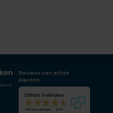
Reviews van echte
klanten
aken.nl