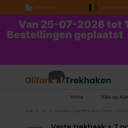
Lage prijzen
Wij leveren ook
Van 25-07-2026 tot 1
Bestellingen geplaatst
Home
Kies op Au
Audi
A3
Sportback (type 8P) 5 deurs, Combi | 11/200
Vaste trekhaak + 7 po