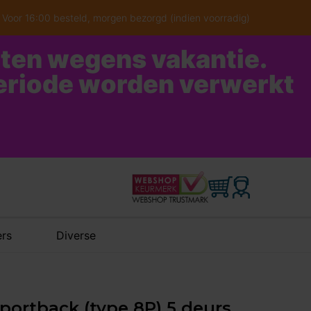
Voor 16:00 besteld, morgen bezorgd (indien voorradig)
oten wegens vakantie.
periode worden verwerkt
rs
Diverse
portback (type 8P) 5 deurs,