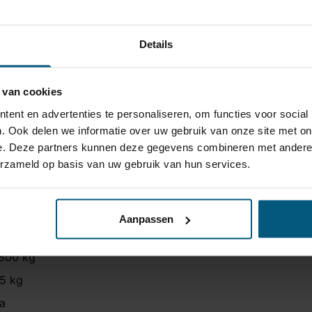
Details
voudige montage
rije werking
ler module
 van cookies
ent en advertenties te personaliseren, om functies voor social
aak en kabelset aan alle geldende veiligheidsnormen.
. Ook delen we informatie over uw gebruik van onze site met on
e. Deze partners kunnen deze gegevens combineren met andere i
erzameld op basis van uw gebruik van hun services.
HA 22
ast
Aanpassen
ogel is bevestigd met twee bouten.
800 kg
5 kg
a