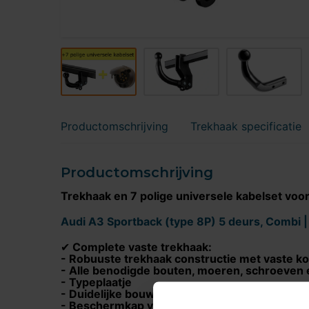
Productomschrijving
Trekhaak specificatie
Productomschrijving
Trekhaak en 7 polige universele kabelset voo
Audi A3 Sportback (type 8P) 5 deurs, Combi 
Complete vaste trekhaak:
✔
- Robuuste trekhaak constructie met vaste ko
- Alle benodigde bouten, moeren, schroeven 
- Typeplaatje
- Duidelijke bouwtekening
- Beschermkap voor de kogelkop