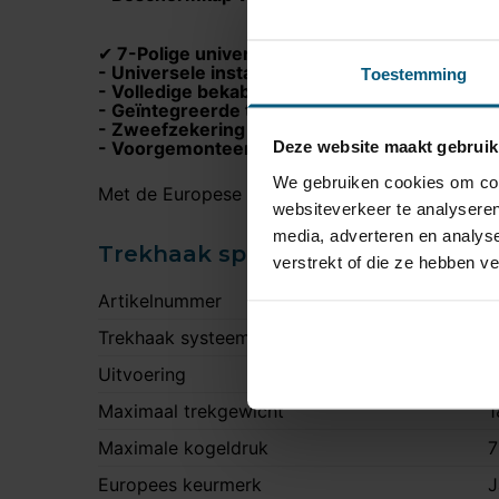
7-Polige universele kabelset inclusief:
✔
- Universele installatiehandleiding voor een
Toestemming
- Volledige bekabeling
- Geïntegreerde trailer module voor storingsv
- Zweefzekering ter bescherming van de trai
Deze website maakt gebruik
- Voorgemonteerde 7 polige stekkerdoos
We gebruiken cookies om cont
Met de Europese typegoedkeuring voldoen trekh
websiteverkeer te analyseren
media, adverteren en analys
Trekhaak specificatie
verstrekt of die ze hebben v
Artikelnummer
A
Trekhaak systeem
V
Uitvoering
K
Maximaal trekgewicht
1
Maximale kogeldruk
7
Europees keurmerk
J