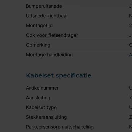
Bumperuitsnede
J
Uitsnede zichtbaar
N
Montagetijd
2
Ook voor fietsendrager
J
Opmerking
O
Montage handleiding
A
Kabelset specificatie
Artikelnummer
U
Aansluiting
7
Kabelset type
U
Stekkeraansluiting
Z
Parkeersensoren uitschakeling
N