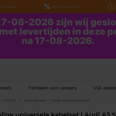
 in België
Bedrijvenkorting
7-08-2026 zijn wij gesl
 met levertijden in deze 
na 17-08-2026.
tomerk
Trekhaken voor campers
USA adapte
4 - 06/2008
Vaste trekhaak + 7 polige universele kabelset
lige universele kabelset | Audi A3 S