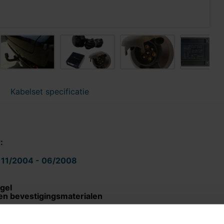
Kabelset specificatie
r:
| 11/2004 - 06/2008
gel
en bevestigingsmaterialen