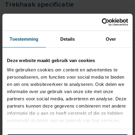
Trekhaak specificatie
Artikelnummer
AHK 52V
Trekhaak systeem
Verticaal afneembaar
Na afname van de kogel, is
Toestemming
Details
Over
de houder van de trekhaak
Uitvoering
volledig uit het zicht
onttrokken.
Deze website maakt gebruik van cookies
Maximaal trekgewicht
1390 kg
We gebruiken cookies om content en advertenties te
personaliseren, om functies voor social media te bieden
Maximale kogeldruk
85 kg
en om ons websiteverkeer te analyseren. Ook delen we
Europees keurmerk
Ja
informatie over uw gebruik van onze site met onze
Bumperuitsnede
Ja
partners voor social media, adverteren en analyse. Deze
partners kunnen deze gegevens combineren met andere
Uitsnede zichtbaar
Nee
informatie die u aan ze heeft verstrekt of die ze hebben
Montagetijd
1 uur 30 minuten
verzameld op basis van uw gebruik van hun services.
Ook voor fietsendrager
Ja