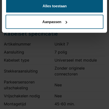
Volkswagen: Crosspolo, R-
Niet voor
Alles toestaan
line
Opmerking
Blue GT modellen
Aanpassen
Kabelset specificatie
Artikelnummer
Unikit 7
Aansluiting
7 polig
Kabelset type
Universeel met module
Zonder originele
Stekkeraansluiting
connectoren
Parkeersensoren
Nee
uitschakeling
Vrijschakelen nodig
Nee
Montagetijd
45-60 min.