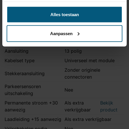
Montage handleiding
STV-107
Alles toestaan
Kabelset specificatie
Aanpassen
Artikelnummer
Unikit 13/8
Aansluiting
13 polig
Kabelset type
Universeel met module
Zonder originele
Stekkeraansluiting
connectoren
Parkeersensoren
Nee
uitschakeling
Permanente stroom +30
Als extra
Bekijk
aanwezig
verkrijgbaar
product
Laadleiding +15 aanwezig
Als extra verkrijgbaar
Vrijschakelen nodig
Nee