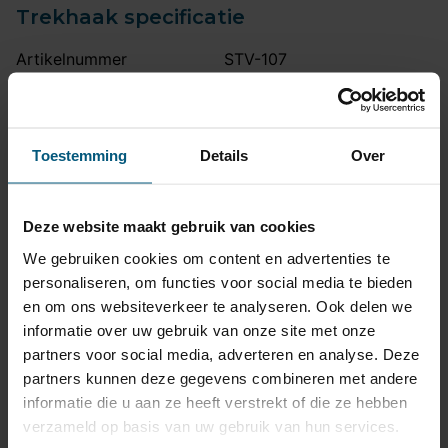
Trekhaak specificatie
Artikelnummer
STV-107
Trekhaak systeem
Vast
Kogel is bevestigd met
Uitvoering
twee bouten.
Toestemming
Details
Over
Maximaal trekgewicht
1400 kg
Maximale kogeldruk
85 kg
Deze website maakt gebruik van cookies
Europees keurmerk
Ja
We gebruiken cookies om content en advertenties te
Bumperuitsnede
Ja
personaliseren, om functies voor social media te bieden
en om ons websiteverkeer te analyseren. Ook delen we
Uitsnede zichtbaar
Nee
informatie over uw gebruik van onze site met onze
Montagetijd
2 uur
partners voor social media, adverteren en analyse. Deze
partners kunnen deze gegevens combineren met andere
Ook voor fietsendrager
Ja
informatie die u aan ze heeft verstrekt of die ze hebben
Niet voor
Crosspolo, GTI
verzameld op basis van uw gebruik van hun services.
Opmerking
Ook blue GT modellen